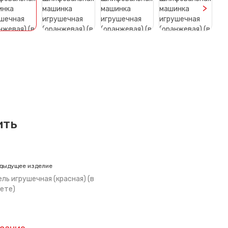
>
ить
дыдущее изделие
ль игрушечная (красная) (в
ете)