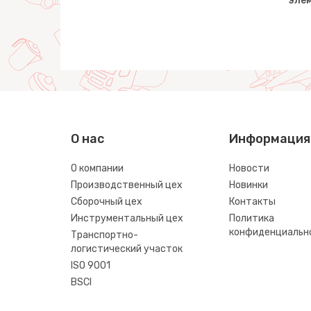
ке)
(17 элементов) (в пакете)
элем
О нас
Информация
О компании
Новости
Производственный цех
Новинки
Сборочный цех
Контакты
Инструментальный цех
Политика
конфиденциальн
Транспортно-
логистический участок
ISO 9001
BSCI