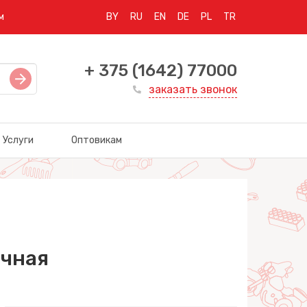
м
BY
RU
EN
DE
PL
TR
+ 375 (1642) 77000
заказать звонок
Услуги
Оптовикам
чная