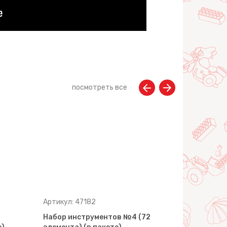
посмотреть все
Артикул: 47182
Артикул: 4
Набор инструментов №4 (72
Набор инс