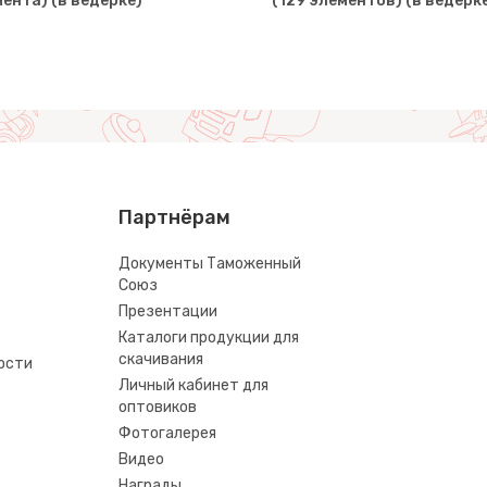
ента) (в ведёрке)
(129 элементов) (в ведёрк
Партнёрам
Документы Таможенный
Союз
Презентации
Каталоги продукции для
скачивания
ости
Личный кабинет для
оптовиков
Фотогалерея
Видео
Награды