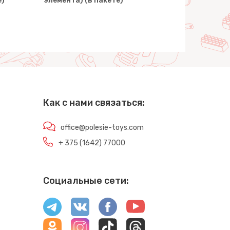
е)
элемента) (в пакете)
(129 элеме
Как с нами связаться:
office@polesie-toys.com
+ 375 (1642) 77000
Социальные сети: