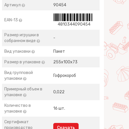
Артикул
90454
EAN-13
4810344090454
Размер игрушки в
-
собранном виде
Вид упаковки
Пакет
Размер в упаковке
255х100х73
Вид групповой
Гофрокороб
упаковки
Примерный объем в
0,022
упаковке
Количество в
16 шт.
упаковке
Сертификат
производство
Скачать