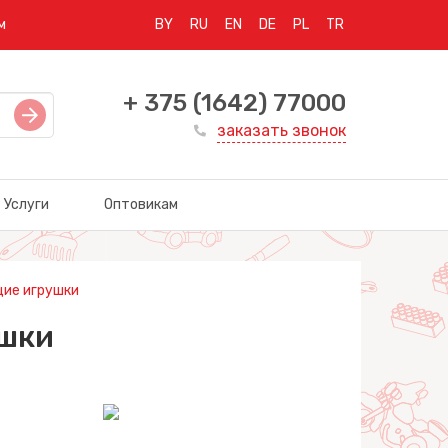
м
BY
RU
EN
DE
PL
TR
+ 375 (1642) 77000
заказать звонок
Услуги
Оптовикам
ие игрушки
шки