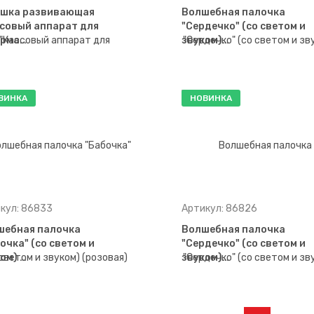
ушка развивающая
Волшебная палочка
совый аппарат для
"Сердечко" (со светом и
ерма…
звуком)…
ВИНКА
НОВИНКА
кул: 86833
Артикул: 86826
шебная палочка
Волшебная палочка
очка" (со светом и
"Сердечко" (со светом и
ом) …
звуком)…