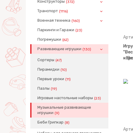
Конструкторы
(372)
Транспорт
(1116)
Военная техника
(160)
Паркинги и Гаражи
(23)
Арти
Погремушки
(62)
Игр
Развивающие игрушки
(130)
"Вес
коро
Сортеры
(47)
Пирамидки
(10)
Первые уроки
(11)
Пазлы
(19)
Игровые настольные наборы
(23)
Музыкальные развивающие
игрушки
(9)
Беби Грипкар
(8)
Арти