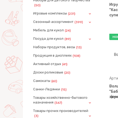
Наборы для детского творчества
Игр
(50)
"Кас
Игровые комплексы
(231)
суп
Сезонный ассортимент
(399)
Мебель для кукол
(24)
НО
Посуда для кукол
(89)
Наборы продуктов, весы
(13)
Продукция в дисплеях
(108)
Активный отдых
(41)
Доски роликовые
(20)
Арти
Самокаты
(60)
Вол
Санки-Ледянки
(15)
"Баб
звук
Товары хозяйственно-бытового
назначения
(567)
Товары прочих производителей
(3)