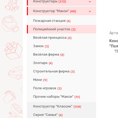
Конструкторы
(372)
Конструктор "Макси"
(48)
Пожарная станция
(4)
Полицейский участок
(3)
Арти
Весёлая принцесса
(4)
Конс
Замок
"Пол
(3)
Весёлая ферма
(4)
Зоопарк
(4)
Строительная фирма
(3)
Мини
(9)
Поле игровое
(3)
Прочие наборы "Макси"
(10)
Конструктор "Классик"
(108)
Серия "Семья"
(4)