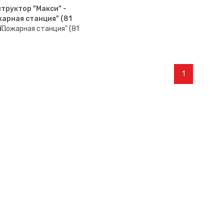
труктор "Макси" -
арная станция" (81
м…
1