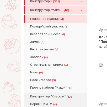
Конструкторы
(372)
Конструктор "Макси"
(48)
Пожарная станция
(4)
Полицейский участок
(3)
Арти
Весёлая принцесса
(4)
Конс
Замок
"Пож
(3)
эле
Весёлая ферма
(4)
Зоопарк
(4)
Строительная фирма
(3)
Мини
(9)
Поле игровое
(3)
Прочие наборы "Макси"
(10)
Конструктор "Классик"
(108)
Арти
Серия "Семья"
(4)