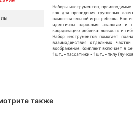
сание
Наборы инструментов, производимые 
как для проведения групповых заня
йлы
самостоятельной игры ребёнка. Все и
идентичны взрослым аналогам и 
координацию ребенка: ловкость и гиб
Набор инструментов помогает позн
взаимодействия отдельных частей
воображение. Комплект включает в себя
1 шт., - пассатижи – 1 шт., - пилу (лучк
мотрите также