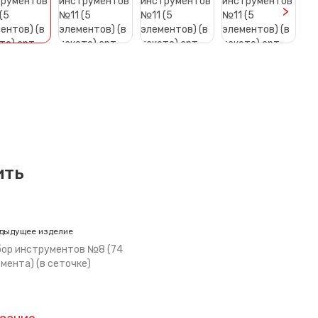
>
ить
дыдущее изделие
бор инструментов №8 (74
мента) (в сеточке)