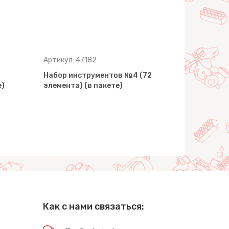
Артикул: 47182
Артикул: 4
Набор инструментов №4 (72
Набор инс
е)
элемента) (в пакете)
(129 элеме
Как с нами связаться: