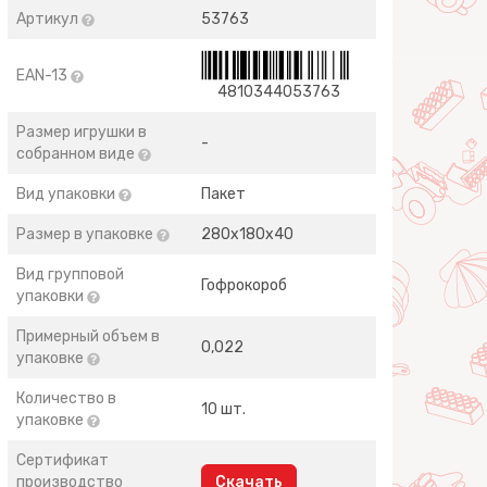
Артикул
53763
EAN-13
4810344053763
Размер игрушки в
-
собранном виде
Вид упаковки
Пакет
Размер в упаковке
280х180х40
Вид групповой
Гофрокороб
упаковки
Примерный объем в
0,022
упаковке
Количество в
10 шт.
упаковке
Сертификат
производство
Скачать