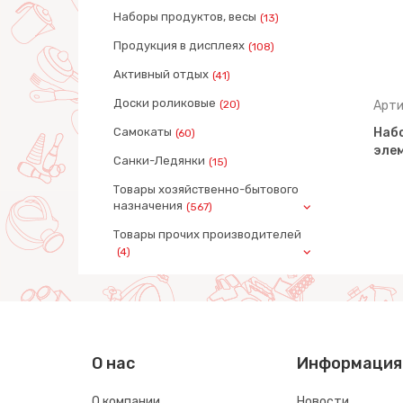
Наборы продуктов, весы
(13)
Продукция в дисплеях
(108)
Активный отдых
(41)
Доски роликовые
(20)
Артикул: 59284
Арти
в №12
Самокаты
Набор инструментов №13 (6
Набо
(60)
кете)
элементов) (в пакете)
элем
Санки-Ледянки
(15)
Товары хозяйственно-бытового
назначения
(567)
Товары прочих производителей
(4)
О нас
Информация
О компании
Новости