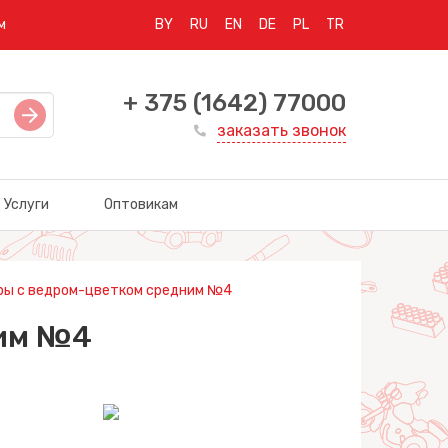
м
BY
RU
EN
DE
PL
TR
+ 375 (1642) 77000
заказать звонок
Услуги
Оптовикам
ры с ведром-цветком средним №4
ним №4