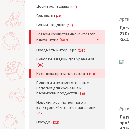
Доски роликовые
(20)
Самокаты
(60)
Арти
Санки-Ледянки
(15)
Дос
270х
Товары хозяйственно-бытового
назначения
кос
(567)
Предметы интерьера
(243)
Ёмкости и ящики для хранения
(10)
Кухонные принадлежности
(18)
Ёмкости и вспомогательные
изделия для хранения и
переноски продуктов
(86)
Изделия хозяйственного и
культурно-бытового назначения
Арти
(69)
Лот
Посуда
(102)
приб
405