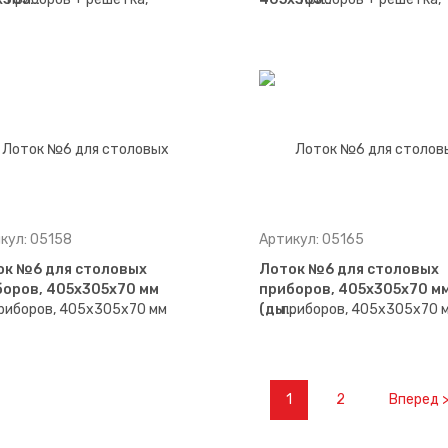
кул: 05158
Артикул: 05165
ок №6 для столовых
Лоток №6 для столовых
оров, 405х305х70 мм
приборов, 405х305х70 м
(ды…
1
2
Вперед 