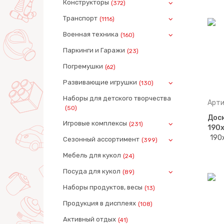
Конструкторы
(372)
Транспорт
(1116)
Военная техника
(160)
Паркинги и Гаражи
(23)
Погремушки
(62)
Развивающие игрушки
(130)
Наборы для детского творчества
Арти
(50)
Дос
Игровые комплексы
(231)
190
Сезонный ассортимент
(399)
Мебель для кукол
(24)
Посуда для кукол
(89)
Наборы продуктов, весы
(13)
Продукция в дисплеях
(108)
Активный отдых
(41)