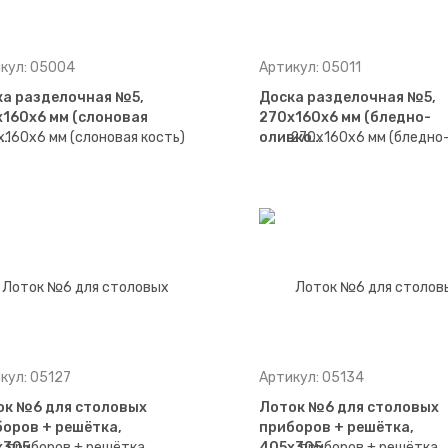
кул: 05004
Артикул: 05011
ка разделочная №5,
Доска разделочная №5,
160х6 мм (слоновая
270х160х6 мм (бледно-
т…
оливко…
кул: 05127
Артикул: 05134
ок №6 для столовых
Лоток №6 для столовых
оров + решётка,
приборов + решётка,
х305…
405х305…