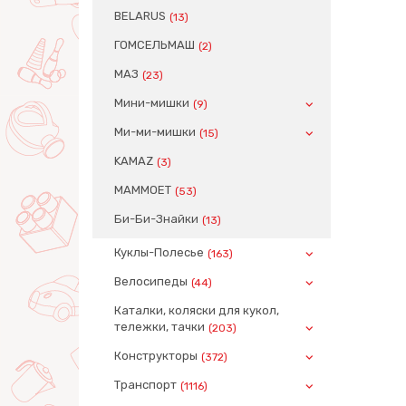
BELARUS
(13)
ГОМСЕЛЬМАШ
(2)
МАЗ
(23)
Мини-мишки
(9)
Ми-ми-мишки
(15)
KAMAZ
(3)
MAMMOET
(53)
Би-Би-Знайки
(13)
Куклы-Полесье
(163)
Велосипеды
(44)
Каталки, коляски для кукол,
тележки, тачки
(203)
Конструкторы
(372)
Транспорт
(1116)