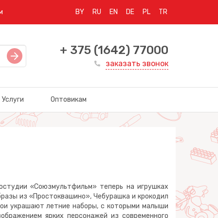
м
BY
RU
EN
DE
PL
TR
+ 375 (1642) 77000
заказать звонок
Услуги
Оптовикам
тудии «Союзмультфильм» теперь на игрушках
 образы из «Простоквашино», Чебурашка и крокодил
рои украшают летние наборы, с которыми малыши
зображением ярких персонажей из современного