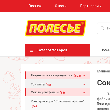
Главная
О нас
Партнёрам
Каталог товаров
Нови
Главная
Лицензионная продукция:
(521)
Со
Три кота
(76)
Союзмультфильм
(81)
Любимы
фабрики
Конструкторы "Союзмультфильм"
Гена с
(16)
весело