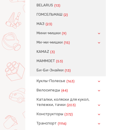
BELARUS
(13)
ГОМСЕЛЬМАШ
(2)
МАЗ
(23)
Мини-мишки
(9)
Ми-ми-мишки
(15)
KAMAZ
(3)
MAMMOET
(53)
Би-Би-Знайки
(13)
Куклы-Полесье
(163)
Велосипеды
(44)
Каталки, коляски для кукол,
тележки, тачки
(203)
Конструкторы
(372)
Транспорт
(1116)