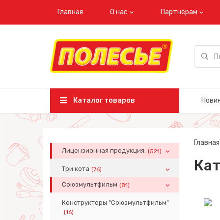
Главная
О нас
Партнёрам
Каталог товаров
Нови
Главная
Лицензионная продукция:
(521)
Кат
Три кота
(76)
Союзмультфильм
(81)
Конструкторы "Союзмультфильм"
(16)