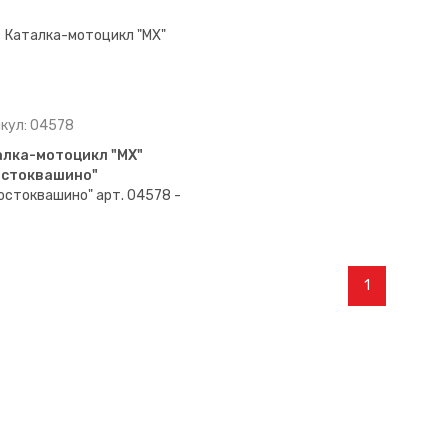
кул: 04578
алка-мотоцикл "МХ"
остоквашино"
1