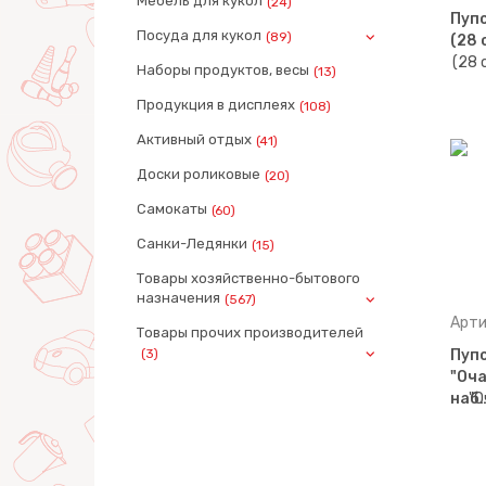
Мебель для кукол
(24)
Пупс
Посуда для кукол
(89)
(28 
Наборы продуктов, весы
(13)
Продукция в дисплеях
(108)
Активный отдых
(41)
Доски роликовые
(20)
Самокаты
(60)
Санки-Ледянки
(15)
Товары хозяйственно-бытового
назначения
(567)
Арти
Товары прочих производителей
(3)
Пуп
"Оча
наб