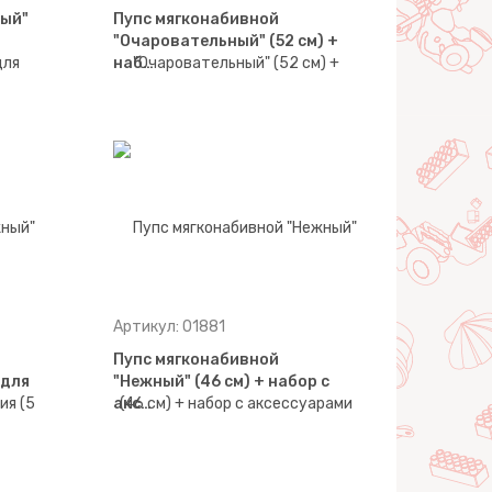
лый"
Пупс мягконабивной
"Очаровательный" (52 см) +
наб…
Артикул: 01881
Пупс мягконабивной
 для
"Нежный" (46 см) + набор с
акс…