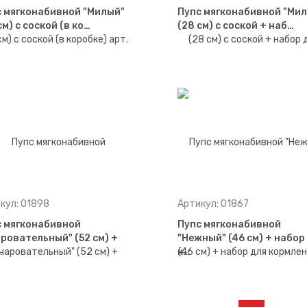
 мягконабивной "Милый"
Пупс мягконабивной "Ми
см) с соской (в ко…
(28 см) с соской + наб…
кул: 01898
Артикул: 01867
с мягконабивной
Пупс мягконабивной
ровательный" (52 см) +
"Нежный" (46 см) + набор
…
к…