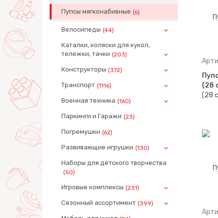
Пупсы мягконабивные
(6)
Велосипеды
(44)
Каталки, коляски для кукол,
тележки, тачки
(203)
Арти
Конструкторы
(372)
Пупс
Транспорт
(28 
(1116)
Военная техника
(160)
Паркинги и Гаражи
(23)
Погремушки
(62)
Развивающие игрушки
(130)
Наборы для детского творчества
(50)
Игровые комплексы
(231)
Сезонный ассортимент
(399)
Арти