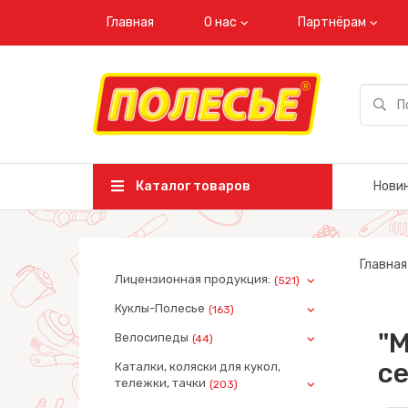
Главная
О нас
Партнёрам
Каталог товаров
Нови
Главная
Лицензионная продукция:
(521)
Куклы-Полесье
(163)
"М
Велосипеды
(44)
се
Каталки, коляски для кукол,
тележки, тачки
(203)