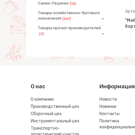
Санки-Ледянки
(15)
Артикул: 55743
Арти
Товары хозяйственно-бытового
назначения
(567)
-трейлер
"Майк", автомобиль-трейлер
"Май
 (в
+ трактор-погрузчик (в
борт
Товары прочих производителей
сеточке)
(3)
О нас
Информация
О компании
Новости
Производственный цех
Новинки
Сборочный цех
Контакты
Инструментальный цех
Политика
конфиденциальн
Транспортно-
логистический участок