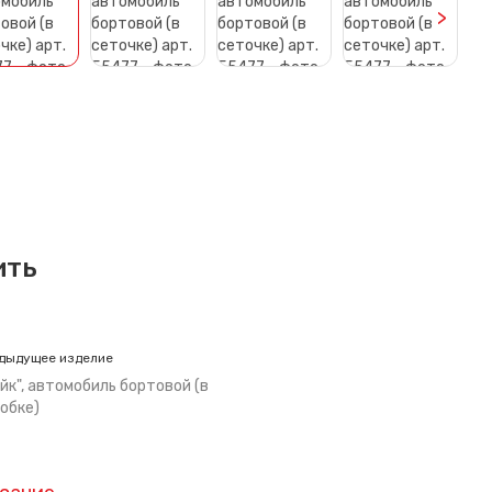
>
ить
дыдущее изделие
йк", автомобиль бортовой (в
обке)