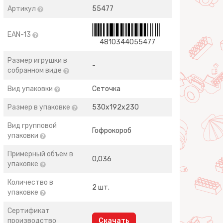
Артикул
55477
EAN-13
4810344055477
Размер игрушки в
-
собранном виде
Вид упаковки
Сеточка
Размер в упаковке
530х192х230
Вид групповой
Гофрокороб
упаковки
Примерный объем в
0,036
упаковке
Количество в
2 шт.
упаковке
Сертификат
производство
Скачать