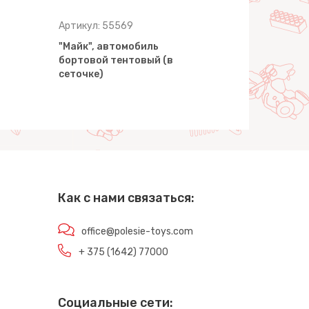
Артикул: 55569
Артикул: 5
"Майк", автомобиль
"Майк", ав
бортовой тентовый (в
манипулят
сеточке)
конструкт
Как с нами связаться:
office@polesie-toys.com
+ 375 (1642) 77000
Социальные сети: