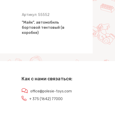
Артикул: 55552
Артикул: 5
"Майк", автомобиль
"Майк", ав
бортовой тентовый (в
манипулят
коробке)
конструкт
Как с нами связаться:
office@polesie-toys.com
+ 375 (1642) 77000