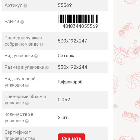
Артикул
55569
EAN-13
4810344055569
Размер игрушки в
530х192х247
собранном виде
Вид упаковки
Сеточка
Размер в упаковке
530х192х244
Вид групповой
Гофрокороб
упаковки
Примерный объем в
0,052
упаковке
Количество в
2 шт.
упаковке
Сертификат
производство
Скачать