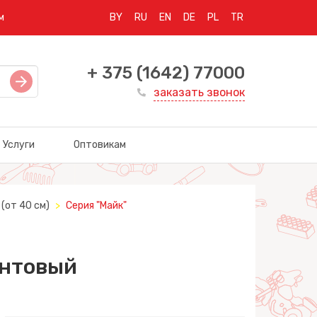
м
BY
RU
EN
DE
PL
TR
+ 375 (1642) 77000
заказать звонок
Услуги
Оптовикам
(от 40 см)
Серия "Майк"
ентовый