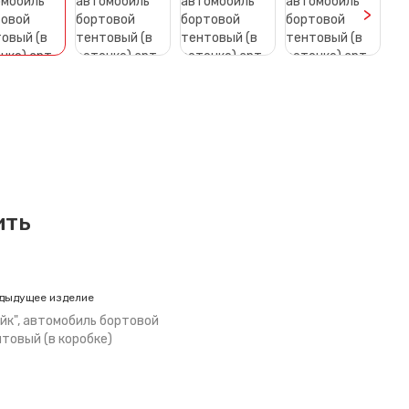
>
ить
дыдущее изделие
йк", автомобиль бортовой
товый (в коробке)