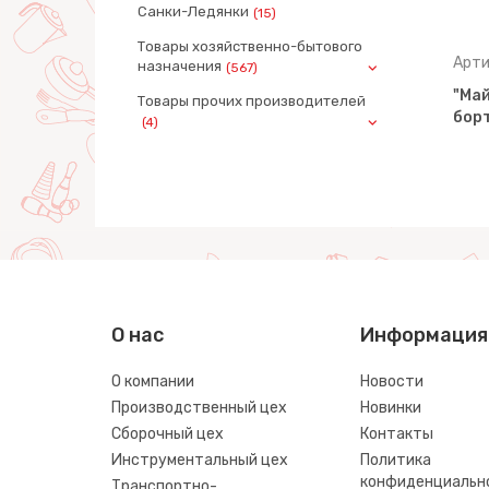
Санки-Ледянки
(15)
Товары хозяйственно-бытового
Артикул: 55743
Арти
назначения
(567)
-трейлер
"Майк", автомобиль-трейлер
"Май
Товары прочих производителей
 (в
+ трактор-погрузчик (в
борт
(4)
сеточке)
О нас
Информация
О компании
Новости
Производственный цех
Новинки
Сборочный цех
Контакты
Инструментальный цех
Политика
конфиденциальн
Транспортно-