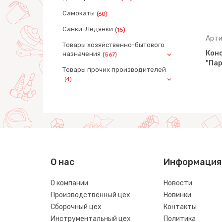
Самокаты
(60)
Санки-Ледянки
(15)
Артикул: 77769
Арти
Товары хозяйственно-бытового
порт
Конструктор-транспорт
Кон
назначения
(567)
ментов)
"Трактор" (20 элементов) (в
"Пар
Товары прочих производителей
пакете)
(4)
О нас
Информация
О компании
Новости
Производственный цех
Новинки
Сборочный цех
Контакты
Инструментальный цех
Политика