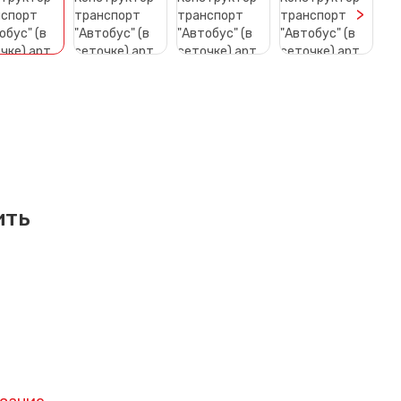
>
ить