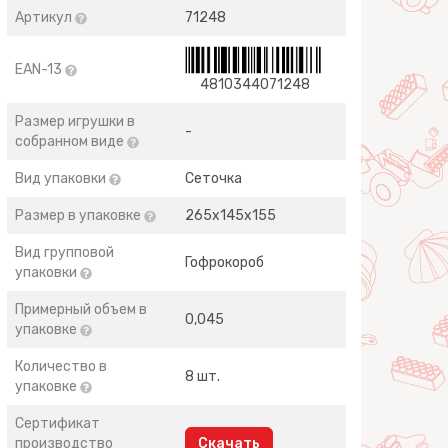
Артикул
71248
EAN-13
4810344071248
Размер игрушки в
-
собранном виде
Вид упаковки
Сеточка
Размер в упаковке
265х145х155
Вид групповой
Гофрокороб
упаковки
Примерный объем в
0,045
упаковке
Количество в
8 шт.
упаковке
Сертификат
производство
Скачать