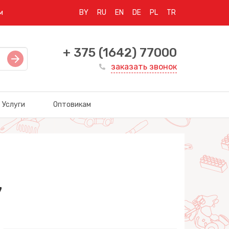
м
BY
RU
EN
DE
PL
TR
+ 375 (1642) 77000
заказать звонок
Услуги
Оптовикам
7