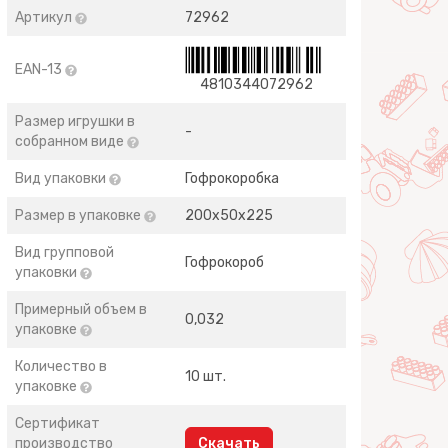
Артикул
72962
EAN-13
4810344072962
Размер игрушки в
-
собранном виде
Вид упаковки
Гофрокоробка
Размер в упаковке
200х50х225
Вид групповой
Гофрокороб
упаковки
Примерный объем в
0,032
упаковке
Количество в
10 шт.
упаковке
Сертификат
производство
Скачать