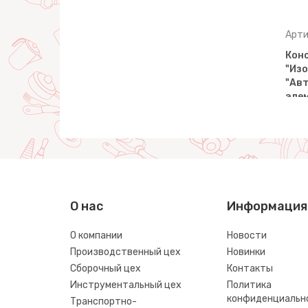
Артикул: 55132
Арти
Конструктор
Кон
Мельница
"Изобретатель" - "Мельница
"Изо
 …
№2 + Трактор-погрузч…
"Авт
эле
О нас
Информация
О компании
Новости
Производственный цех
Новинки
Сборочный цех
Контакты
Инструментальный цех
Политика
конфиденциальн
Транспортно-