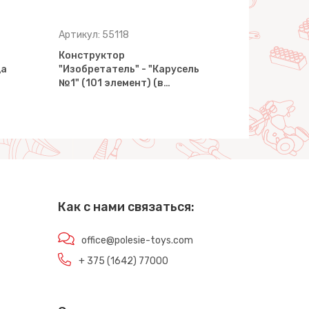
Артикул: 55118
Артикул: 5
Конструктор
Конструкт
ца
"Изобретатель" - "Карусель
"Изобретат
№1" (101 элемент) (в…
№1" (109 э
Как с нами связаться:
office@polesie-toys.com
+ 375 (1642) 77000