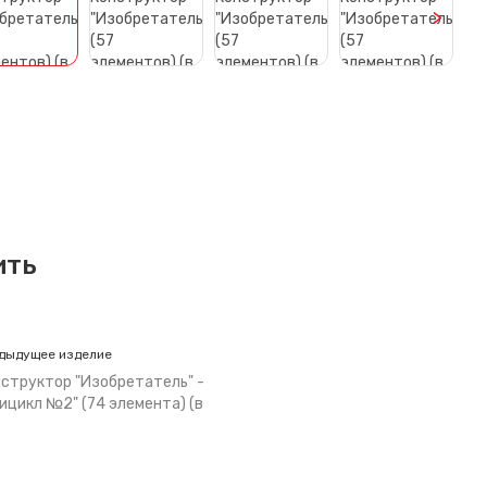
>
ить
дыдущее изделие
структор "Изобретатель" -
ицикл №2" (74 элемента) (в