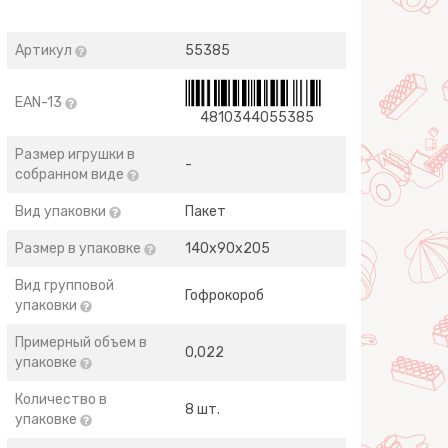
Артикул
55385
EAN-13
4810344055385
Размер игрушки в
-
собранном виде
Вид упаковки
Пакет
Размер в упаковке
140х90х205
Вид групповой
Гофрокороб
упаковки
Примерный объем в
0,022
упаковке
Количество в
8 шт.
упаковке