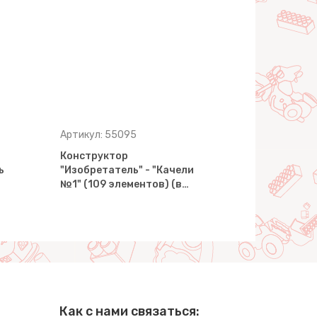
Артикул: 55095
Артикул: 55
Конструктор
Конструкт
ь
"Изобретатель" - "Качели
"Изобретат
№1" (109 элементов) (в…
№2" (121 э
Как с нами связаться: