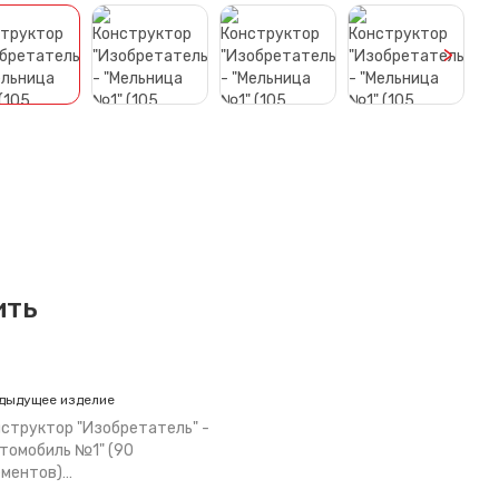
>
ить
дыдущее изделие
структор "Изобретатель" -
томобиль №1" (90
ементов)…