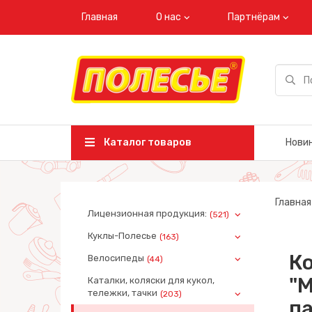
Главная
О нас
Партнёрам
Каталог товаров
Нови
Главная
Лицензионная продукция:
(521)
Куклы-Полесье
(163)
Ко
Велосипеды
(44)
"М
Каталки, коляски для кукол,
тележки, тачки
(203)
па