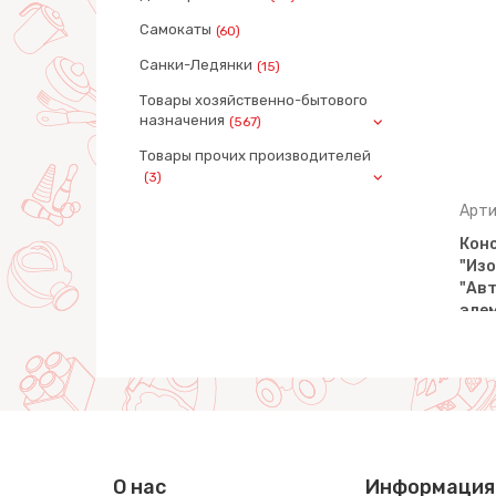
Самокаты
(60)
Санки-Ледянки
(15)
Товары хозяйственно-бытового
назначения
(567)
Товары прочих производителей
(3)
Артикул: 55217
Арти
Конструктор
Кон
Мельница
"Изобретатель" - "Самолёт
"Изо
узч…
№2" (144 элемента) (в…
"Авт
эле
О нас
Информация