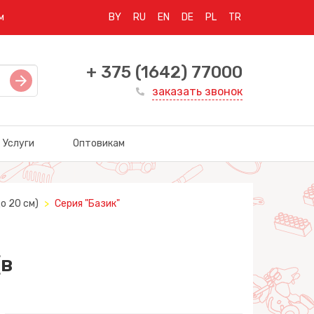
м
BY
RU
EN
DE
PL
TR
+ 375 (1642) 77000
заказать звонок
Услуги
Оптовикам
о 20 см)
Серия "Базик"
(в