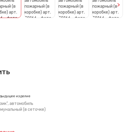
>
ить
дыдущее изделие
зик", автомобиль
мунальный (в сеточке)