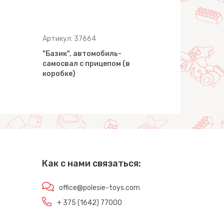
Артикул: 37664
Артикул: 9
"Базик", автомобиль-
"Базик", а
самосвал с прицепом (в
самосвал с
коробке)
сеточке)
Как с нами связаться:
office@polesie-toys.com
+ 375 (1642) 77000