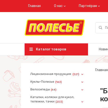
Главная
О нас
Партнёрам
Каталог товаров
Нови
Главная
Лицензионная продукция:
(521)
Куклы-Полесье
(163)
"Б
Велосипеды
(44)
ко
Каталки, коляски для кукол,
тележки, тачки
(203)