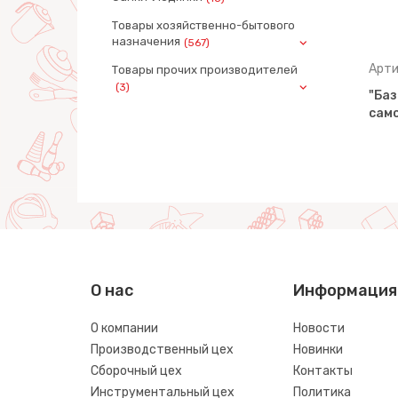
Товары хозяйственно-бытового
назначения
(567)
Артикул: 9678
Арти
Товары прочих производителей
(3)
в
"Базик", автомобиль
"Баз
пожарный (в сеточке)
само
О нас
Информация
О компании
Новости
Производственный цех
Новинки
Сборочный цех
Контакты
Инструментальный цех
Политика