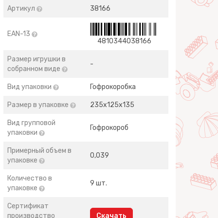
Артикул
38166
EAN-13
4810344038166
Размер игрушки в
-
собранном виде
Вид упаковки
Гофрокоробка
Размер в упаковке
235х125х135
Вид групповой
Гофрокороб
упаковки
Примерный объем в
0,039
упаковке
Количество в
9 шт.
упаковке
Сертификат
производство
Скачать