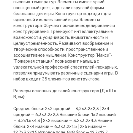
высоких температур. Элементы имеют яркий
насыщенный цвет, а детали округлой формы
безопасны для игры. Конструктор подходит для
одиночной и коллективной игры. Элементы
конструктора: Обучают основам моделирования и
конструирования. Тренируют интеллектуальные
возможности: усидчивость, внимательность и
целеустремлённость. Развивают воображение и
творческие способности, пространственное и
ассоциативное мышление. Конструктор "Макси"-
"Пожарная станция" познакомит малыша с
увлекательной профессией спасателей-пожарных,
позволяя придумывать различные сценарии игры. В
набор входит 35 элементов конструктора.
Размеры основных деталей конструктора (Д × Ш ×
В, см):
Средние блоки: 2×2 средний — 3,2×3,2×2,3 | 2×4
средний — 6,3×3,2×2,3 Высокие блоки: 1×2 высокий
— 3,2×1,6×4,3 | 2×2 высокий — 3,2×3,2×4,3 Низкие
блоки: 2×4 низкий — 6,3×3,2×1,5 | 2×6 низкий —
12,7×3,2×1,5 Игровое поле: 8×8 блок — 12,7×12,7