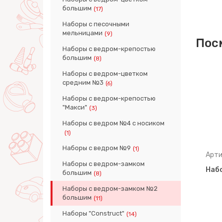
большим
(17)
Наборы с песочными
мельницами
(9)
Пос
Наборы с ведром-крепостью
большим
(8)
Наборы с ведром-цветком
средним №3
(6)
Наборы с ведром-крепостью
"Макси"
(3)
Наборы с ведром №4 с носиком
(1)
Наборы с ведром №9
(1)
Артикул: 74434
Арти
Наборы с ведром-замком
-замок
Набор №695: ведро-замок
Наб
большим
(8)
о-
большое №2, ситечко-
Наборы с ведром-замком №2
крепость большо…
большим
(11)
Наборы "Construct"
(14)