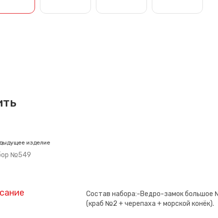
ить
дыдущее изделие
бор №549
сание
Состав набора:-Ведро-замок большое №
(краб №2 + черепаха + морской конёк).