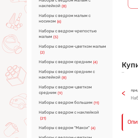
Наборы с ведром малым с
наклейкой
(8)
Наборы с ведром малым с
носиком
(6)
Наборы с ведром-крепостью
малым
(5)
Наборы с ведром-цветком малым
(2)
Наборы с ведром средним
(4)
Куп
Наборы с ведром средним с
наклейкой
(8)
Наборы с ведром-цветком
пре
средним
(9)
На
Наборы с ведром большим
(11)
Наборы с ведром с наклейкой
(21)
Опи
Наборы с ведром "Макси"
(4)
Наборы с ведром-цветком