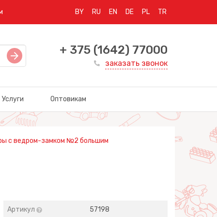
м
BY
RU
EN
DE
PL
TR
+ 375 (1642) 77000
заказать звонок
Услуги
Оптовикам
ры с ведром-замком №2 большим
Артикул
57198