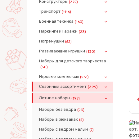
Конструкторы
(372)
Транспорт
(1116)
Военная техника
(160)
Паркинги и Гаражи
(23)
Погремушки
(62)
Развивающие игрушки
(130)
Наборы для детского творчества
(50)
Игровые комплексы
(231)
Сезонный ассортимент
(399)
Летние наборы
(197)
Наборы без ведра
(23)
Наборы в рюкзаках
(4)
Наборы с ведром малым
(7)