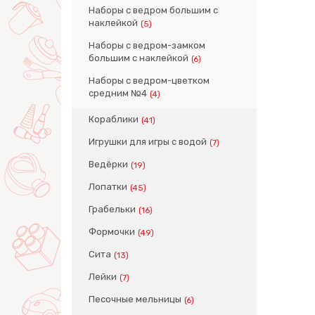
Наборы с ведром большим с
наклейкой
(5)
Наборы с ведром-замком
большим с наклейкой
(6)
Наборы с ведром-цветком
средним №4
(4)
Кораблики
(41)
Игрушки для игры с водой
(7)
Ведёрки
(19)
Лопатки
(45)
Грабельки
(16)
Формочки
(49)
Сита
(13)
Лейки
(7)
Песочные мельницы
(6)