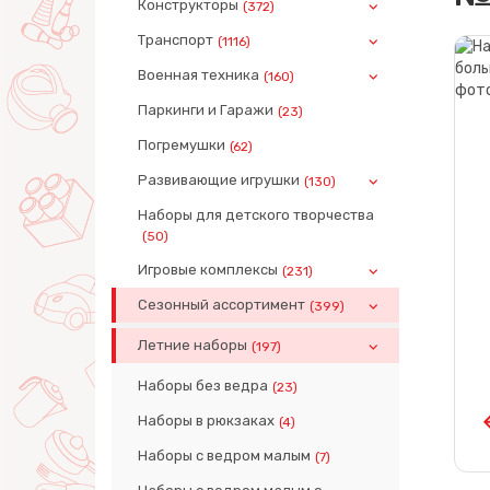
Конструкторы
(372)
Транспорт
(1116)
Военная техника
(160)
Паркинги и Гаражи
(23)
Погремушки
(62)
Развивающие игрушки
(130)
Наборы для детского творчества
(50)
Игровые комплексы
(231)
Сезонный ассортимент
(399)
Летние наборы
(197)
Наборы без ведра
(23)
Наборы в рюкзаках
(4)
Наборы с ведром малым
(7)