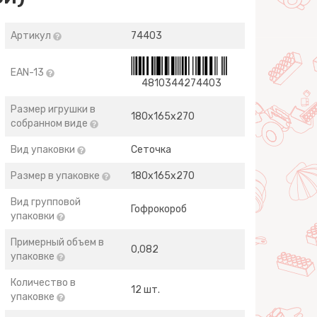
Артикул
74403
EAN-13
4810344274403
Размер игрушки в
180х165х270
собранном виде
Вид упаковки
Сеточка
Размер в упаковке
180х165х270
Вид групповой
Гофрокороб
упаковки
Примерный объем в
0,082
упаковке
Количество в
12 шт.
упаковке