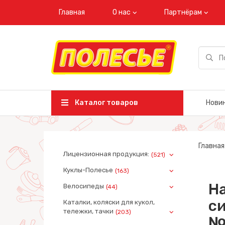
Главная
О нас
Партнёрам
Каталог товаров
Нови
Главная
Лицензионная продукция:
(521)
Куклы-Полесье
(163)
Н
Велосипеды
(44)
си
Каталки, коляски для кукол,
тележки, тачки
(203)
№5