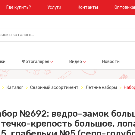
Где купить?
Услуги
Контакты
Оптовика
нки
Фотогалерея
Видео
Новости
Каталог
Сезонный ассортимент
Летние наборы
Набо
абор №692: ведро-замок боль
течко-крепость большое, лоп
, грабельки №5 (серо-голуб