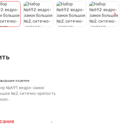
>
ить
дыдущее изделие
ор №691: ведро-замок
ьшое №2, ситечко-крепость
льшо…
сание
-