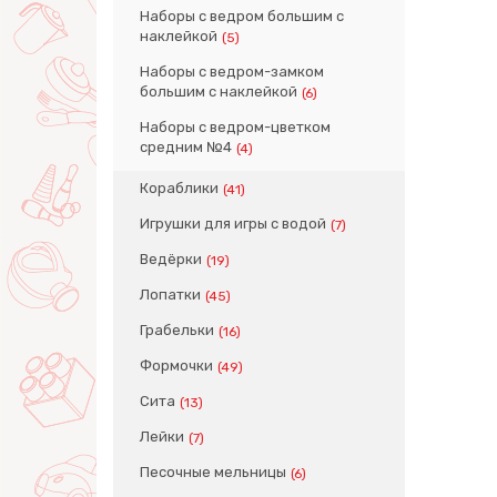
Наборы с ведром большим с
наклейкой
(5)
Наборы с ведром-замком
большим с наклейкой
(6)
Наборы с ведром-цветком
средним №4
(4)
Кораблики
(41)
Игрушки для игры с водой
(7)
Ведёрки
(19)
Лопатки
(45)
Грабельки
(16)
Формочки
(49)
Сита
(13)
Лейки
(7)
Песочные мельницы
(6)