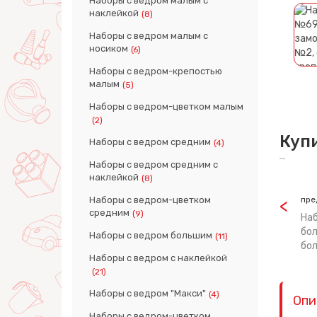
Наборы с ведром малым с
наклейкой
(8)
Наборы с ведром малым с
носиком
(6)
Наборы с ведром-крепостью
малым
(5)
Наборы с ведром-цветком малым
(2)
Куп
Наборы с ведром средним
(4)
Наборы с ведром средним с
наклейкой
(8)
Наборы с ведром-цветком
пре
средним
(9)
Наб
бол
Наборы с ведром большим
(11)
бо
Наборы с ведром с наклейкой
(21)
Наборы с ведром "Макси"
(4)
Опи
Наборы с ведром-цветком