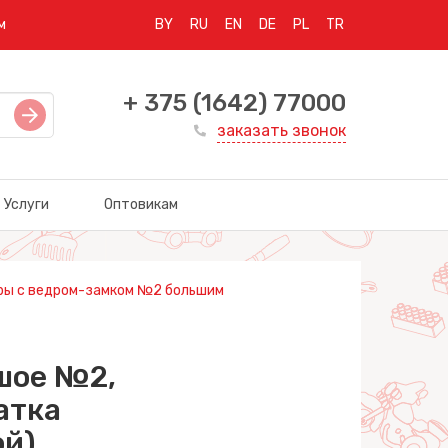
м
BY
RU
EN
DE
PL
TR
+ 375 (1642) 77000
заказать звонок
Услуги
Оптовикам
ры с ведром-замком №2 большим
шое №2,
атка
ой)