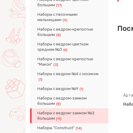
большим
(17)
Наборы с песочными
мельницами
(9)
Пос
Наборы с ведром-крепостью
большим
(8)
Наборы с ведром-цветком
средним №3
(6)
Наборы с ведром-крепостью
"Макси"
(3)
Наборы с ведром №4 с носиком
(1)
Наборы с ведром №9
(1)
Артикул: 74434
Арти
Наборы с ведром-замком
большим
(8)
-замок
Набор №695: ведро-замок
Наб
о-
большое №2, ситечко-
Наборы с ведром-замком №2
крепость большо…
большим
(11)
Наборы "Construct"
(14)