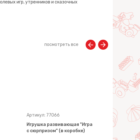
олевых игр, утренников и сказочных
посмотреть все
Артикул: 77066
Артикул: 7
Игрушка развивающая "Игра
Игрушка р
с сюрпризом" (в коробке)
"Кассовый
супермарке