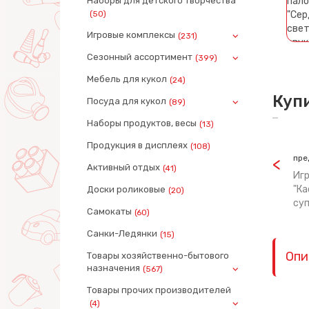
Наборы для детского творчества
(50)
Игровые комплексы
(231)
Сезонный ассортимент
(399)
Мебель для кукол
(24)
Куп
Посуда для кукол
(89)
Наборы продуктов, весы
(13)
Продукция в дисплеях
(108)
пре
Активный отдых
(41)
Иг
"Ка
Доски роликовые
(20)
суп
Самокаты
(60)
Санки-Ледянки
(15)
Опи
Товары хозяйственно-бытового
назначения
(567)
Товары прочих производителей
(4)