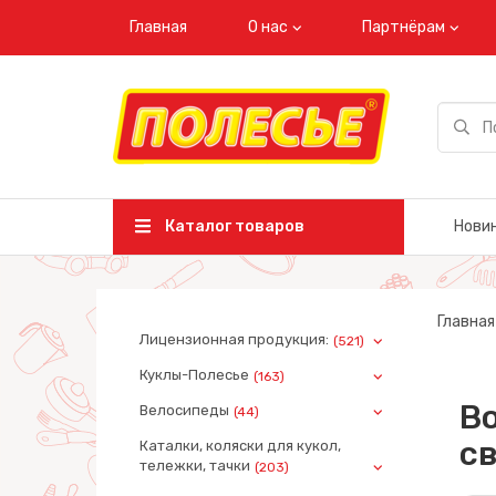
Главная
О нас
Партнёрам
Каталог товаров
Нови
Главная
Лицензионная продукция:
(521)
Куклы-Полесье
(163)
Во
Велосипеды
(44)
св
Каталки, коляски для кукол,
тележки, тачки
(203)