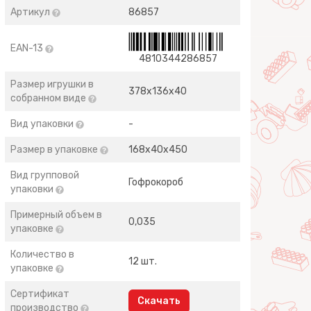
Артикул
86857
EAN-13
4810344286857
Размер игрушки в
378x136x40
собранном виде
Вид упаковки
-
Размер в упаковке
168x40x450
Вид групповой
Гофрокороб
упаковки
Примерный объем в
0,035
упаковке
Количество в
12 шт.
упаковке
Сертификат
Скачать
производство