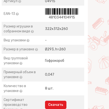
Артикул
04915
EAN-13
4810344104915
Размер игрушки в
322х312х260
собранном виде
Вид упаковки
-
Размер в упаковке
Ø293, h=260
Вид групповой
Гофрокороб
упаковки
Примерный объем в
0,047
упаковке
Количество в
8 шт.
упаковке
Сертификат
производство
Скачать