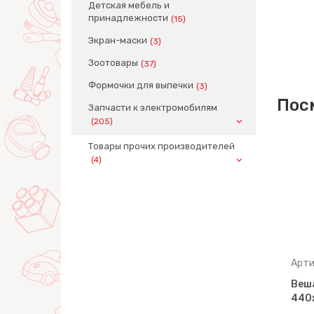
Детская мебель и
принадлежности
(15)
Экран-маски
(3)
Зоотовары
(37)
Формочки для выпечки
(3)
Пос
Запчасти к электромобилям
(205)
Товары прочих производителей
(4)
Артикул: 05288
Арти
Лоток квадратный,
Веш
тло-
133х133х49 мм (серо-
440
голубой)