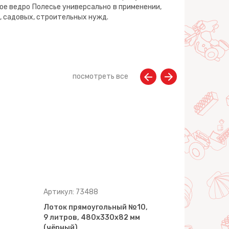
е ведро Полесье универсально в применении,
, садовых, строительных нужд.
посмотреть все
Артикул: 73488
Артикул: 7
Лоток прямоугольный №10,
Лоток пря
9 литров, 480х330х82 мм
2,5 литра,
(чёрный)
(бледно-б