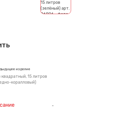
ить
дыдущее изделие
 квадратный, 15 литров
едно-коралловый)
сание
-