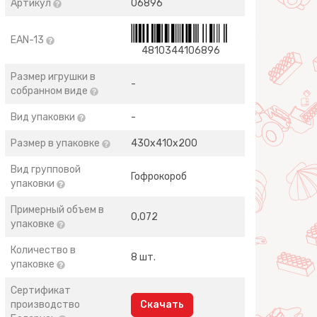
Артикул
06896
EAN-13
4810344106896
Размер игрушки в
-
собранном виде
Вид упаковки
-
Размер в упаковке
430х410х200
Вид групповой
Гофрокороб
упаковки
Примерный объем в
0,072
упаковке
Количество в
8 шт.
упаковке
Сертификат
производство
Скачать