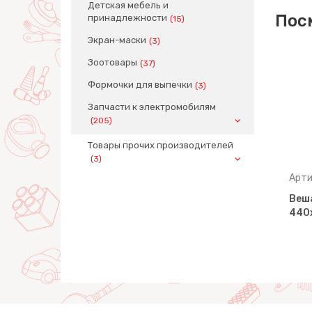
Детская мебель и
Пос
принадлежности
(15)
Экран-маски
(3)
Зоотовары
(37)
Формочки для выпечки
(3)
Запчасти к электромобилям
(205)
Товары прочих производителей
(3)
Артикул: 05288
Арти
Лоток квадратный,
Веш
тло-
133х133х49 мм (серо-
440
голубой)