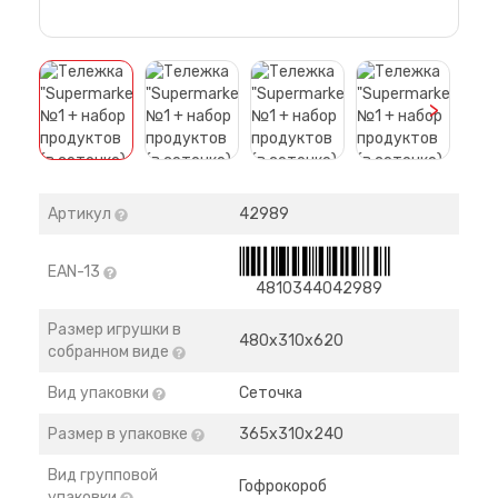
>
Артикул
42989
EAN-13
4810344042989
Размер игрушки в
480х310х620
собранном виде
Вид упаковки
Сеточка
Размер в упаковке
365х310х240
Вид групповой
Гофрокороб
упаковки