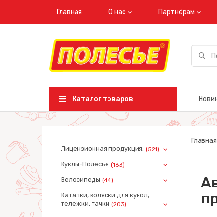
Главная
О нас
Партнёрам
Каталог товаров
Нови
Главная
Лицензионная продукция:
(521)
Куклы-Полесье
(163)
А
Велосипеды
(44)
пр
Каталки, коляски для кукол,
тележки, тачки
(203)