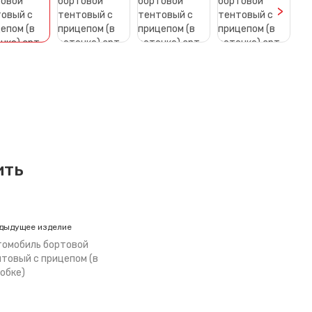
>
ить
дыдущее изделие
томобиль бортовой
товый с прицепом (в
обке)