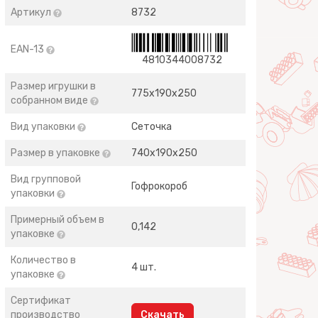
Артикул
8732
EAN-13
4810344008732
Размер игрушки в
775х190х250
собранном виде
Вид упаковки
Сеточка
Размер в упаковке
740х190х250
Вид групповой
Гофрокороб
упаковки
Примерный объем в
0,142
упаковке
Количество в
4 шт.
упаковке
Сертификат
производство
Скачать