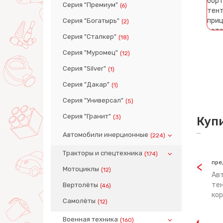
Серия "Премиум"
(6)
Серия "Богатырь"
(2)
Серия "Сталкер"
(18)
Серия "Муромец"
(12)
Серия "Silver"
(1)
Серия "Дакар"
(1)
Серия "Универсал"
(5)
Серия "Гранит"
(3)
Куп
Автомобили инерционные
(224)
Тракторы и спецтехника
(174)
пре
Мотоциклы
(12)
Ав
тен
Вертолёты
(46)
кор
Самолёты
(12)
Военная техника
(160)