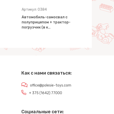
Артикул: 0384
Артикул: 9
Автомобиль-самосвал с
Автомобил
полуприцепом + трактор-
коробке)
погрузчик (в к…
Как с нами связаться:
office@polesie-toys.com
+ 375 (1642) 77000
Социальные сети: