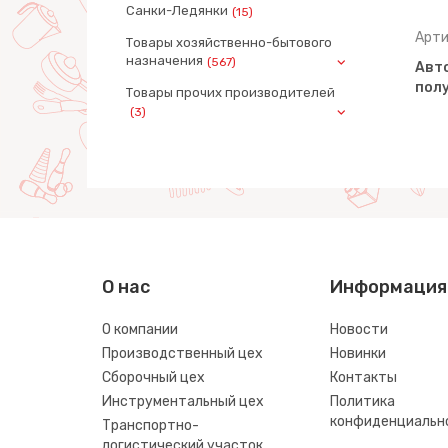
Санки-Ледянки
(15)
Артикул: 9487
Арти
Товары хозяйственно-бытового
назначения
(567)
ой с
Автомобиль бортовой с
Авт
)
прицепом (в сеточке)
полу
Товары прочих производителей
(3)
О нас
Информация
О компании
Новости
Производственный цех
Новинки
Сборочный цех
Контакты
Инструментальный цех
Политика
конфиденциальн
Транспортно-
логистический участок