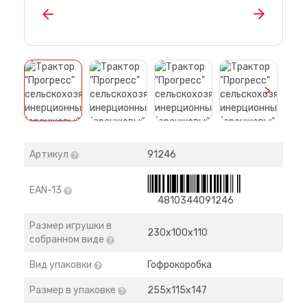
>
Артикул
91246
EAN-13
4810344091246
Размер игрушки в
230х100х110
собранном виде
Вид упаковки
Гофрокоробка
Размер в упаковке
255х115х147