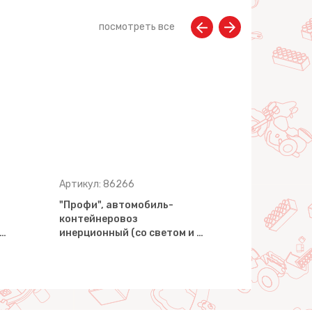
посмотреть все
Артикул: 86266
Артикул: 8
"Профи", автомобиль-
"Профи", 
контейнеровоз
коммуналь
 …
инерционный (со светом и …
(со светом