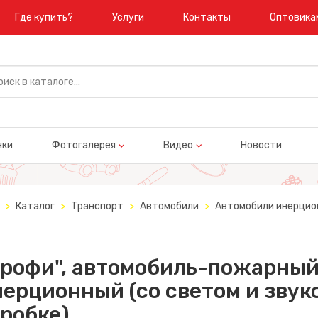
Где купить?
Услуги
Контакты
Оптовика
нки
Фотогалерея
Видео
Новости
Каталог
Транспорт
Автомобили
Автомобили инерцио
Профи", автомобиль-пожарны
ерционный (со светом и звуко
робке)