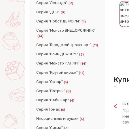
Серия "Легенда"
(9)
Серия "ДПС"
(9)
Серия "Робот ДЕФОРМ"
(4)
Серия "Монстр ВНЕДОРОЖНИК"
(14)
Серия "Городской транспорт"
(11)
Серия "Воин ДЕФОРМ"
(3)
Серия "Монстр РАЛЛИ"
(14)
Серия "Крутой вираж"
(17)
Куп
Серия "Оскар"
(6)
Серия "Патрик"
(8)
Серия "Беби Кар"
(4)
пре
Серия Томас
(6)
"Пр
ине
Инерционные игрушки
(4)
зву
Серия "Сигма"
(3)