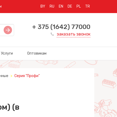
м
BY
RU
EN
DE
PL
TR
+ 375 (1642) 77000
заказать звонок
Услуги
Оптовикам
нные
Серия "Профи"
й
м) (в