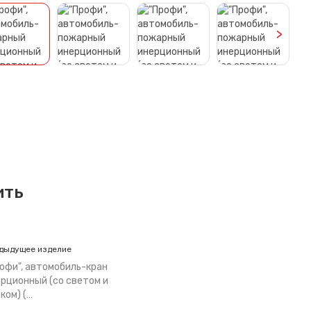
>
ить
дыдущее изделие
офи", автомобиль-кран
рционный (со светом и
ком) (…