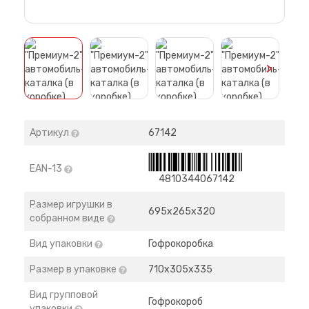
>
Артикул
67142
EAN-13
4810344067142
Размер игрушки в
695x265x320
собранном виде
Вид упаковки
Гофрокоробка
Размер в упаковке
710х305х335
Вид групповой
Гофрокороб
упаковки