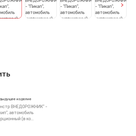
>
ить
дыдущее изделие
онстр ВНЕДОРОЖНИК" -
ип", автомобиль
рционный (в ко…