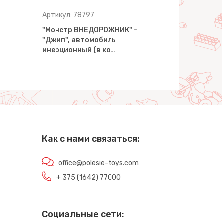
Артикул: 78797
Артикул: 7
"Монстр ВНЕДОРОЖНИК" -
"Монстр В
"Джип", автомобиль
автомобил
инерционный (в ко…
(дисплей)
Как с нами связаться:
office@polesie-toys.com
+ 375 (1642) 77000
Социальные сети: