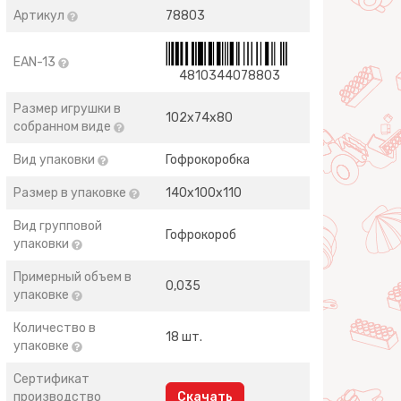
Артикул
78803
EAN-13
4810344078803
Размер игрушки в
102х74х80
собранном виде
Вид упаковки
Гофрокоробка
Размер в упаковке
140х100х110
Вид групповой
Гофрокороб
упаковки
Примерный объем в
0,035
упаковке
Количество в
18 шт.
упаковке
Сертификат
производство
Скачать