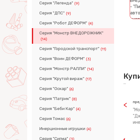
Серия "Легенда"
(9)
Серия "ДПС"
(9)
Серия "Робот ДЕФОРМ"
(4)
Серия "Монстр ВНЕДОРОЖНИК"
(14)
Серия "Городской транспорт"
(11)
Серия "Воин ДЕФОРМ"
(3)
Серия "Монстр РАЛЛИ"
(14)
Куп
Серия "Крутой вираж"
(17)
Серия "Оскар"
(6)
Серия "Патрик"
(8)
пре
Серия "Беби Кар"
(4)
"М
"Дж
Серия Томас
(6)
ине
Инерционные игрушки
(4)
Серия "Сигма"
(3)