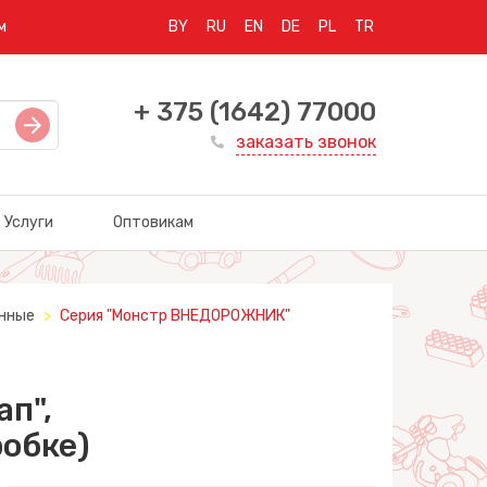
м
BY
RU
EN
DE
PL
TR
+ 375 (1642) 77000
заказать звонок
Услуги
Оптовикам
нные
Серия "Монстр ВНЕДОРОЖНИК"
п",
обке)