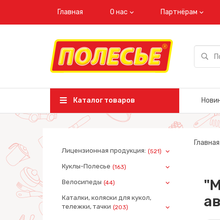
Главная
О нас
Партнёрам
Каталог товаров
Нови
Главная
Лицензионная продукция:
(521)
Куклы-Полесье
(163)
"
Велосипеды
(44)
ав
Каталки, коляски для кукол,
тележки, тачки
(203)