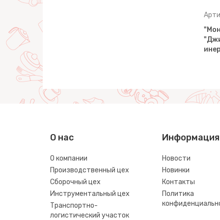
Артикул: 24545
Арти
ИК" -
"Монстр ВНЕДОРОЖНИК" -
"Мо
иль
"Грузовик", автомобиль
"Дж
инерционный (…
ине
О нас
Информация
О компании
Новости
Производственный цех
Новинки
Сборочный цех
Контакты
Инструментальный цех
Политика
конфиденциальн
Транспортно-
логистический участок