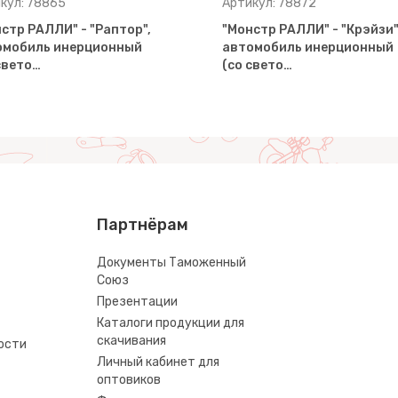
кул: 78865
Артикул: 78872
стр РАЛЛИ" - "Раптор",
"Монстр РАЛЛИ" - "Крэйзи"
омобиль инерционный
автомобиль инерционный
свето…
(со свето…
Партнёрам
Документы Таможенный
Союз
Презентации
Каталоги продукции для
скачивания
ости
Личный кабинет для
оптовиков