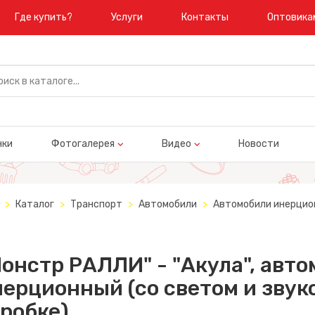
Где купить?
Услуги
Контакты
Оптовика
нки
Фотогалерея
Видео
Новости
Каталог
Транспорт
Автомобили
Автомобили инерцио
онстр РАЛЛИ" - "Акула", авт
ерционный (со светом и звуко
робке)