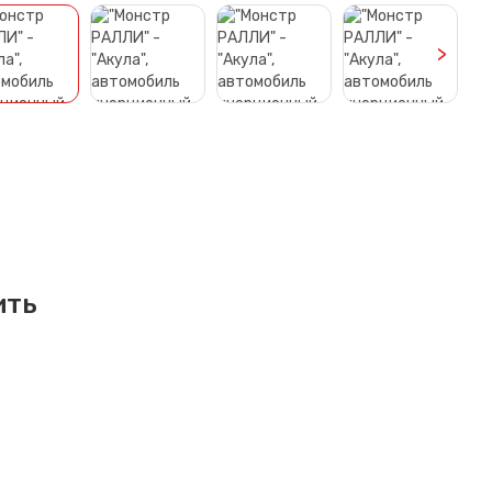
>
ить