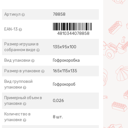
Артикул
78858
EAN-13
4810344078858
Размер игрушки в
135х95х100
собранном виде
Вид упаковки
Гофрокоробка
Размер в упаковке
165х115х135
Вид групповой
Гофрокороб
упаковки
Примерный объем в
0,026
упаковке
Количество в
8 шт.
упаковке