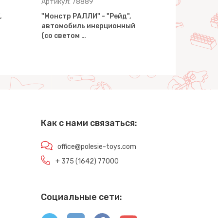
Артикул: 78889
Артикул: 7
,
"Монстр РАЛЛИ" - "Рейд",
"Монстр РА
автомобиль инерционный
автомобил
(со светом …
(со свето
Как с нами связаться:
office@polesie-toys.com
+ 375 (1642) 77000
Социальные сети: