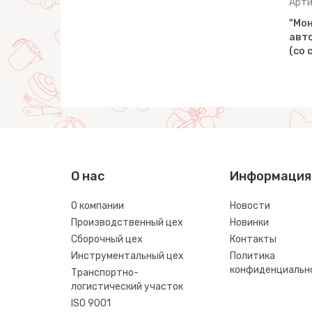
Артикул: 79794
Арти
кула",
"Монстр РАЛЛИ" - "Раптор",
"Мон
онный
автомобиль инерционный
авт
(со свето…
(со 
О нас
Информация
О компании
Новости
Производственный цех
Новинки
Сборочный цех
Контакты
Инструментальный цех
Политика
конфиденциальн
Транспортно-
логистический участок
ISO 9001