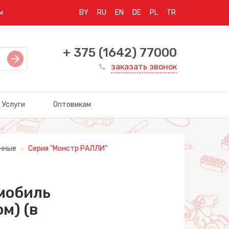
м
BY
RU
EN
DE
PL
TR
+ 375 (1642) 77000
заказать звонок
Услуги
Оптовикам
нные
Серия "Монстр РАЛЛИ"
омобиль
м) (в