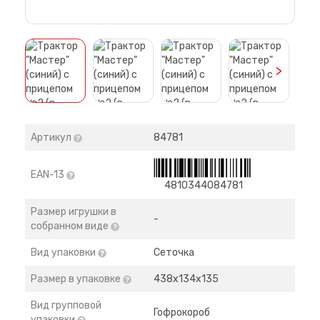
>
Артикул
84781
EAN-13
4810344084781
Размер игрушки в
-
собранном виде
Вид упаковки
Сеточка
Размер в упаковке
438х134х135
Вид групповой
Гофрокороб
упаковки