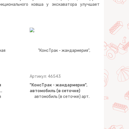
нкционального ковша у экскаватора улучшает
Артикул: 46543
я
"КонсТрак - жандармерия",
 …
автомобиль (в сеточке)