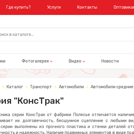
Где купить?
Услуги
Контакты
Оптовика
нки
Фотогалерея
Видео
Новости
Каталог
Транспорт
Автомобили
Автомобили средние 
ия "КонсТрак"
а серии КонсТрак от фабрики Полесье отличается наличием
чивает их долговечность, бесшумное сцепление с любыми ви
 серии выполнены из прочного пластика и стенки деталей от
чность и надежность. Наличие подвижных элементов в виде по