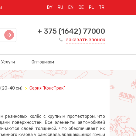
м
BY
RU
EN
DE
PL
TR
+ 375 (1642) 77000
заказать звонок
Услуги
Оптовикам
(20-40 см)
Серия "КонсТрак"
 резиновых колёс с крупным протектором, что
дами поверхностей. Все элементы автомобилей
личаются своей толщиной, что обеспечивает их
дъёмного кузова у самосвала, вращающейся груши