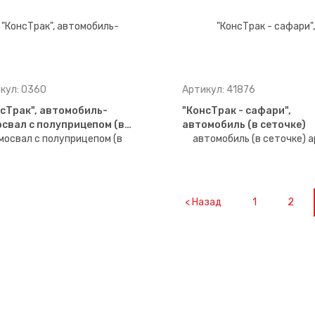
кул: 0360
Артикул: 41876
сТрак", автомобиль-
"КонсТрак - сафари",
свал с полуприцепом (в…
автомобиль (в сеточке)
< Назад
1
2