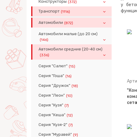
Конструкторы
(372)
у бето
функцио
Транспорт
(1116)
Автомобили
(872)
Автомобили малые (до 20 см)
(146)
Автомобили средние (20-40 см)
(336)
Серия "Салют"
(15)
Серия "Гоша"
(16)
Арти
Серия "Дружок"
(18)
"Кон
Серия "Леон"
(10)
кома
сет
Серия "Кузя"
(7)
Серия "Кеша"
(12)
Серия "Кузя-2"
(7)
Серия "Муравей"
(9)