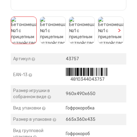
>
Артикул
43757
EAN-13
4810344043757
Размер игрушки в
960х490х650
собранном виде
Вид упаковки
Гофрокоробка
Размер в упаковке
665х360х435
Вид групповой
Гофрокороб
упаковки