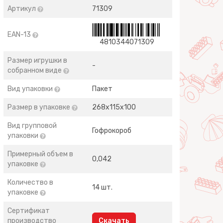
Артикул
71309
EAN-13
4810344071309
Размер игрушки в
-
собранном виде
Вид упаковки
Пакет
Размер в упаковке
268х115х100
Вид групповой
Гофрокороб
упаковки
Примерный объем в
0,042
упаковке
Количество в
14 шт.
упаковке
Сертификат
производство
Скачать