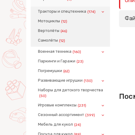
Опи
Тракторы и спецтехника
(174)
Фа
Мотоциклы
(12)
Вертолёты
(46)
Самолёты
(12)
Военная техника
(160)
Паркинги и Гаражи
(23)
Погремушки
(62)
Развивающие игрушки
(130)
Наборы для детского творчества
Пос
(50)
Игровые комплексы
(231)
Сезонный ассортимент
(399)
Мебель для кукол
(24)
Посуда для кукол
(89)