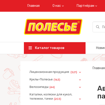
Главная
О нас
Партнёрам
Каталог товаров
Нови
Главная
Лицензионная продукция:
(521)
Куклы-Полесье
(163)
Ав
Велосипеды
(44)
па
Каталки, коляски для кукол,
тележки, тачки
(203)