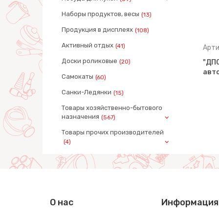
Наборы продуктов, весы
(13)
Продукция в дисплеях
(108)
Активный отдых
(41)
Артикул: 71286
Арти
Доски роликовые
(20)
 помощь
Автомобиль пожарный
"ДПС
 пакете)
инерционный (NL) (в пакете)
авт
Самокаты
(60)
Санки-Ледянки
(15)
Товары хозяйственно-бытового
назначения
(567)
Товары прочих производителей
(4)
О нас
Информация