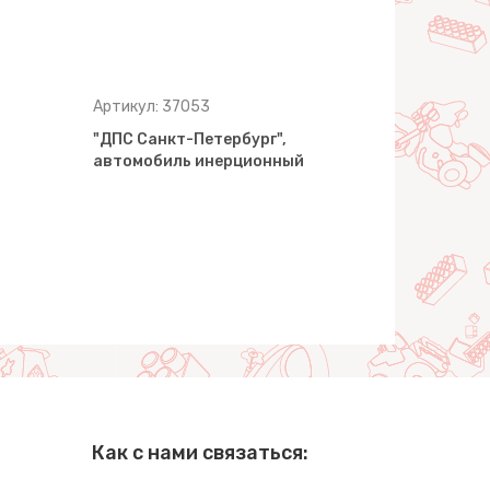
Артикул: 37053
Артикул: 3
"ДПС Санкт-Петербург",
"ДПС Минс
автомобиль инерционный
инерцион
Как с нами связаться: