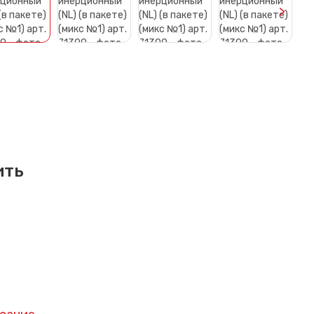
>
ить