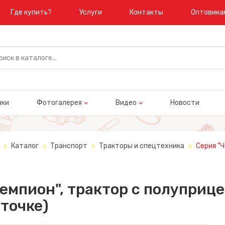
Где купить?
Услуги
Контакты
Оптовика
нки
Фотогалерея
Видео
Новости
Каталог
Транспорт
Тракторы и спецтехника
Серия "
емпион", трактор с полуприце
точке)