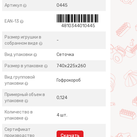
Артикул
0445
EAN-13
4810344010445
Размер игрушки в
-
собранном виде
Вид упаковки
Сеточка
Размер в упаковке
740х225х260
Вид групповой
Гофрокороб
упаковки
Примерный объем в
0,124
упаковке
Количество в
4 шт.
упаковке
Сертификат
производство
Скачать