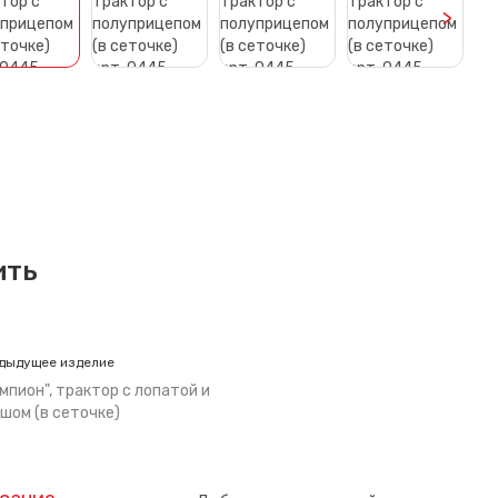
>
ить
дыдущее изделие
мпион", трактор с лопатой и
шом (в сеточке)