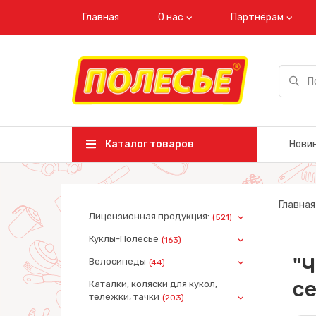
Главная
О нас
Партнёрам
Каталог товаров
Нови
Главная
Лицензионная продукция:
(521)
Куклы-Полесье
(163)
"Ч
Велосипеды
(44)
се
Каталки, коляски для кукол,
тележки, тачки
(203)