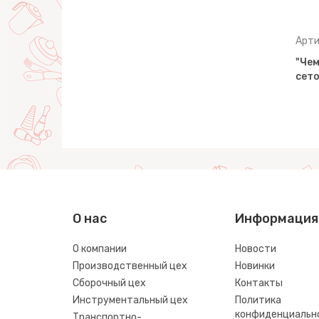
Артикул: 84736
Арти
+
Трактор "Чемпион" (синий) с
"Чем
еточке)
лопатой (в сеточке)
сето
О нас
Информация
О компании
Новости
Производственный цех
Новинки
Сборочный цех
Контакты
Инструментальный цех
Политика
конфиденциальн
Транспортно-