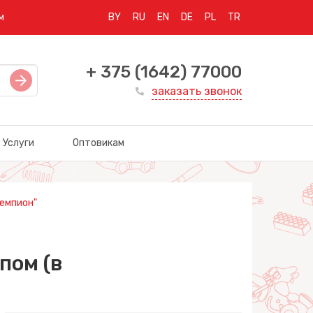
м
BY
RU
EN
DE
PL
TR
+ 375 (1642) 77000
заказать звонок
Услуги
Оптовикам
Чемпион"
пом (в