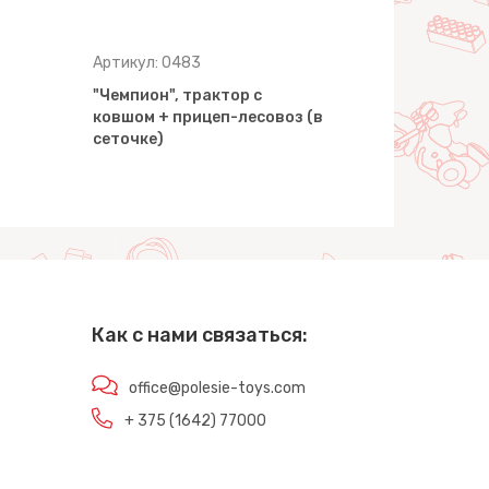
Артикул: 0483
Артикул: 0
"Чемпион", трактор с
"Чемпион",
ковшом + прицеп-лесовоз (в
ковшом и 
сеточке)
сеточке)
Как с нами связаться:
office@polesie-toys.com
+ 375 (1642) 77000