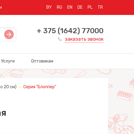
м
BY
RU
EN
DE
PL
TR
+ 375 (1642) 77000
заказать звонок
Услуги
Оптовикам
о 20 см)
Серия "Блоппер"
ая