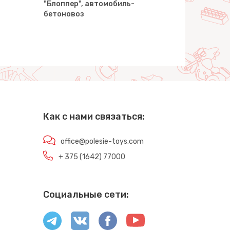
"Блоппер", автомобиль-
"Блоппер"
бетоновоз
Как с нами связаться:
office@polesie-toys.com
+ 375 (1642) 77000
Социальные сети: