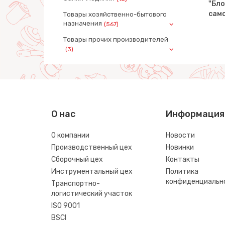
иль-кран
"Блоппер", автомобиль
"Бло
(микс №1)
сам
Товары хозяйственно-бытового
назначения
(567)
Товары прочих производителей
(3)
О нас
Информация
О компании
Новости
Производственный цех
Новинки
Сборочный цех
Контакты
Инструментальный цех
Политика
конфиденциальн
Транспортно-
логистический участок
ISO 9001
BSCI