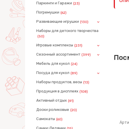
Опи
Паркинги и Гаражи
(23)
Погремушки
(62)
Развивающие игрушки
(130)
Наборы для детского творчества
(50)
Игровые комплексы
(231)
Сезонный ассортимент
(399)
Пос
Мебель для кукол
(24)
Посуда для кукол
(89)
Наборы продуктов, весы
(13)
Продукция в дисплеях
(108)
Активный отдых
(41)
Доски роликовые
(20)
Самокаты
(60)
Артикул: 62277
Арти
Санки-Ледянки
(15)