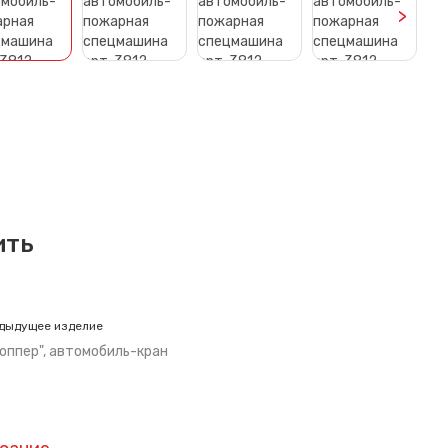
>
ить
дыдущее изделие
оппер", автомобиль-кран