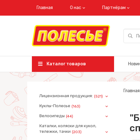
Главная
О нас
Партнёрам
Каталог товаров
Нови
Главная
Лицензионная продукция:
(521)
Куклы-Полесье
(163)
"Б
Велосипеды
(44)
с
Каталки, коляски для кукол,
тележки, тачки
(203)