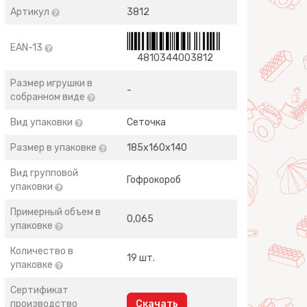
Артикул
3812
EAN-13
4810344003812
Размер игрушки в
-
собранном виде
Вид упаковки
Сеточка
Размер в упаковке
185х160х140
Вид групповой
Гофрокороб
упаковки
Примерный объем в
0,065
упаковке
Количество в
19 шт.
упаковке
Сертификат
производство
Скачать