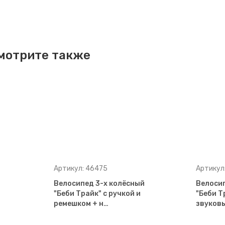
мотрите также
Артикул: 46475
Артикул
Велосипед 3-х колёсный
Велосип
"Беби Трайк" с ручкой и
"Беби Т
ремешком + н…
звуков