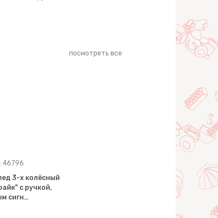
посмотреть все
: 46796
ед 3-х колёсный
райк" с ручкой,
ым сигн…