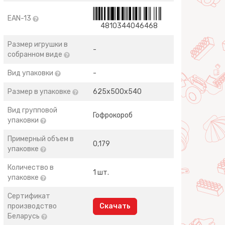
EAN-13
4810344046468
Размер игрушки в
-
собранном виде
Вид упаковки
-
Размер в упаковке
625х500х540
Вид групповой
Гофрокороб
упаковки
Примерный объем в
0,179
упаковке
Количество в
1 шт.
упаковке
Сертификат
производство
Скачать
Беларусь