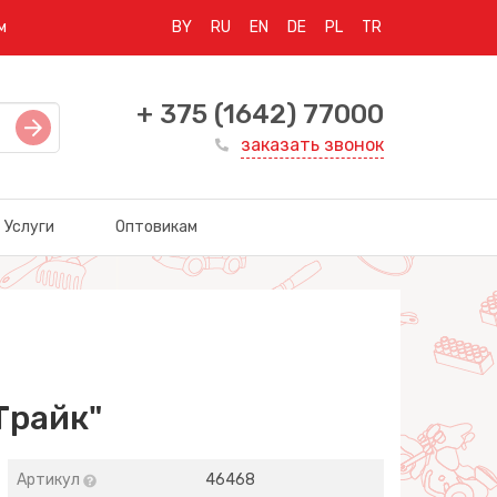
м
BY
RU
EN
DE
PL
TR
+ 375 (1642) 77000
заказать звонок
Услуги
Оптовикам
Трайк"
Артикул
46468