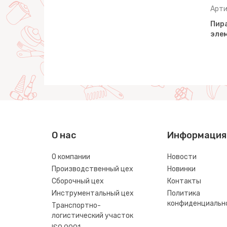
Артикул: 62383
Арти
амидка
Пирамидка "Колечко-шар"
Пира
(8 элементов), h=240 мм
эле
О нас
Информация
О компании
Новости
Производственный цех
Новинки
Сборочный цех
Контакты
Инструментальный цех
Политика
конфиденциальн
Транспортно-
логистический участок