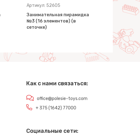
Артикул: 52605
Артикул: 5
а
Занимательная пирамидка
Занимател
№3 (16 элементов) (в
№3 (11 эле
сеточке)
сеточке)
Как с нами связаться:
office@polesie-toys.com
+ 375 (1642) 77000
Социальные сети: