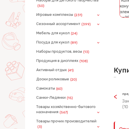
Наборы для детского творчества
(50)
Игровые комплексы
(231)
Сезонный ассортимент
(399)
Мебель для кукол
(24)
Посуда для кукол
(89)
Наборы продуктов, весы
(13)
Продукция в дисплеях
(108)
Куп
Активный отдых
(41)
Доски роликовые
(20)
Самокаты
(60)
пре
Санки-Ледянки
(15)
За
Товары хозяйственно-бытового
(10
назначения
(567)
Товары прочих производителей
(3)