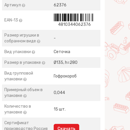
Артикул
62376
EAN-13
4810344062376
Размер игрушки в
-
собранном виде
Вид упаковки
Сеточка
Размер в упаковке
Ø135, h=280
Вид групповой
Гофрокороб
упаковки
Примерный объем в
0,044
упаковке
Количество в
15 шт.
упаковке
Сертификат
производство Россия
Скачать