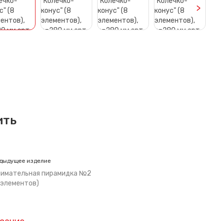
>
ить
дыдущее изделие
нимательная пирамидка №2
 элементов)