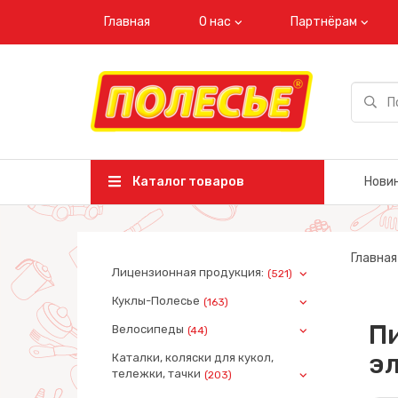
Главная
О нас
Партнёрам
Каталог товаров
Нови
Главная
Лицензионная продукция:
(521)
Куклы-Полесье
(163)
Пи
Велосипеды
(44)
эл
Каталки, коляски для кукол,
тележки, тачки
(203)