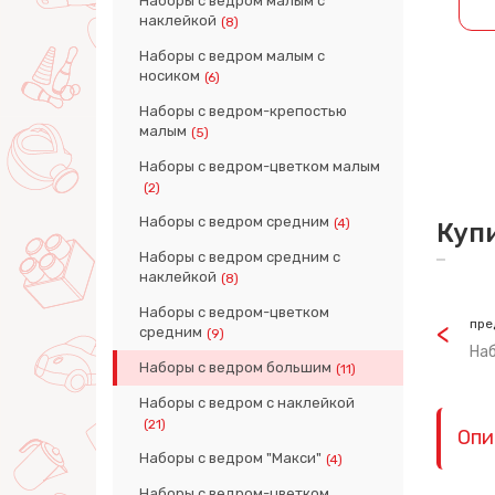
Наборы с ведром малым с
наклейкой
(8)
Наборы с ведром малым с
носиком
(6)
Наборы с ведром-крепостью
малым
(5)
Наборы с ведром-цветком малым
(2)
Наборы с ведром средним
(4)
Куп
Наборы с ведром средним с
наклейкой
(8)
Наборы с ведром-цветком
пре
средним
(9)
На
Наборы с ведром большим
(11)
Наборы с ведром с наклейкой
(21)
Опи
Наборы с ведром "Макси"
(4)
Наборы с ведром-цветком