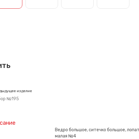
ить
дыдущее изделие
бор №195
сание
Ведро большое, ситечко большое, лопат
малая №4