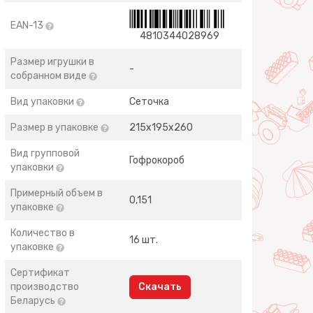
EAN-13
4810344028969
Размер игрушки в
-
собранном виде
Вид упаковки
Сеточка
Размер в упаковке
215х195х260
Вид групповой
Гофрокороб
упаковки
Примерный объем в
0,151
упаковке
Количество в
16 шт.
упаковке
Сертификат
производство
Скачать
Беларусь