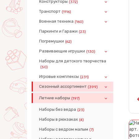
Конструкторы
(372)
Транспорт
(1116)
Военная техника
(160)
Паркинги и Гаражи
(23)
Погремушки
(62)
Развивающие игрушки
(130)
Наборы для детского творчества
(50)
Игровые комплексы
(231)
Сезонный ассортимент
(399)
Летние наборы
(197)
Наборы без ведра
(23)
Наборы в рюкзаках
(4)
Наборы с ведром малым
(7)