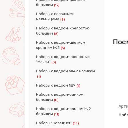
большим
(17)
Наборы с песочными
мельницами
(9)
Наборы с ведром-крепостью
большим
(8)
Пос
Наборы с ведром-цветком
средним №3
(6)
Наборы с ведром-крепостью
"Макси"
(3)
Наборы с ведром №4 с носиком
(1)
Наборы с ведром №9
(1)
Наборы с ведром-замком
большим
(8)
Артикул: 38555
Арти
Наборы с ведром-замком №2
большим
(11)
Набор №417
Наб
Наборы "Construct"
(14)