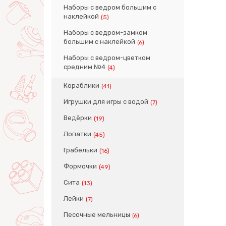
Наборы с ведром большим с
наклейкой
(5)
Наборы с ведром-замком
большим с наклейкой
(6)
Наборы с ведром-цветком
средним №4
(4)
Кораблики
(41)
Игрушки для игры с водой
(7)
Ведёрки
(19)
Лопатки
(45)
Грабельки
(16)
Формочки
(49)
Сита
(13)
Лейки
(7)
Песочные мельницы
(6)