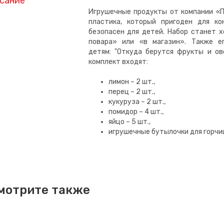
сание
Игрушечные продукты от компании «П
пластика, который пригоден для к
безопасен для детей. Набор станет 
повара» или «в магазин». Также е
детям: "Откуда берутся фрукты и ово
комплект входят:
лимон – 2 шт.,
перец – 2 шт.,
кукуруза – 2 шт.,
помидор – 4 шт.,
яйцо – 5 шт.,
игрушечные бутылочки для горчиц
мотрите также