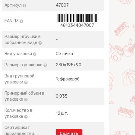
Артикул
47007
EAN-13
4810344047007
Размер игрушки в
-
собранном виде
Вид упаковки
Сеточка
Размер в упаковке
230х195х90
Вид групповой
Гофрокороб
упаковки
Примерный объем в
0,035
упаковке
Количество в
12 шт.
упаковке
Сертификат
производство
Скачать