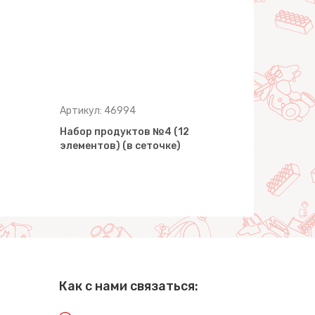
Артикул: 46994
Артикул: 4
Набор продуктов №4 (12
Набор про
элементов) (в сеточке)
элементов)
Как с нами связаться: