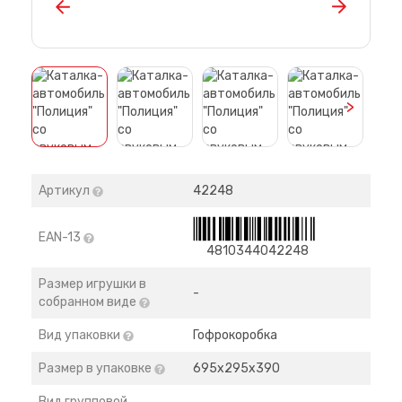
>
Артикул
42248
EAN-13
4810344042248
Размер игрушки в
-
собранном виде
Вид упаковки
Гофрокоробка
Размер в упаковке
695х295х390
Вид групповой