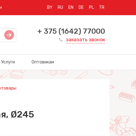
м
BY
RU
EN
DE
PL
TR
+ 375 (1642) 77000
заказать звонок
Услуги
Оптовикам
отовары
я, Ø245