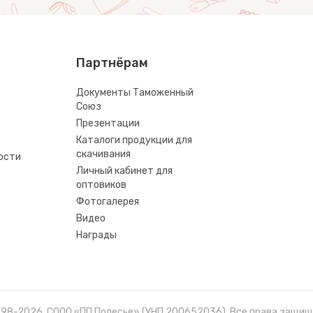
Партнёрам
Документы Таможенный
Союз
Презентации
Каталоги продукции для
скачивания
ости
Личный кабинет для
оптовиков
Фотогалерея
Видео
Награды
998-2026, СООО «ПП Полесье» (УНП 200652036). Все права защищ