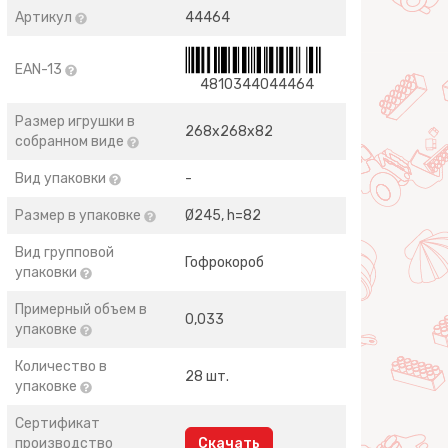
Артикул
44464
EAN-13
4810344044464
Размер игрушки в
268х268х82
собранном виде
Вид упаковки
-
Размер в упаковке
Ø245, h=82
Вид групповой
Гофрокороб
упаковки
Примерный объем в
0,033
упаковке
Количество в
28 шт.
упаковке
Сертификат
производство
Скачать