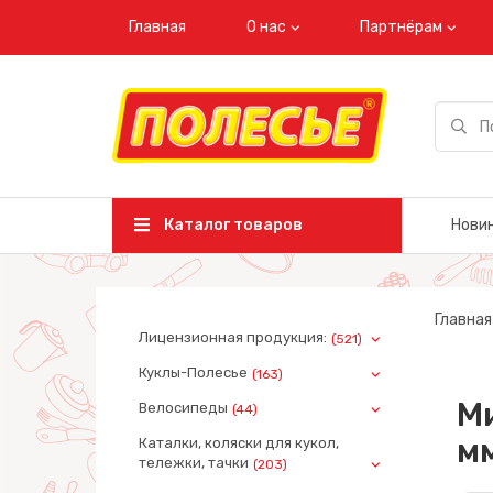
Главная
О нас
Партнёрам
Каталог товаров
Нови
Главная
Лицензионная продукция:
(521)
Куклы-Полесье
(163)
М
Велосипеды
(44)
мм
Каталки, коляски для кукол,
тележки, тачки
(203)