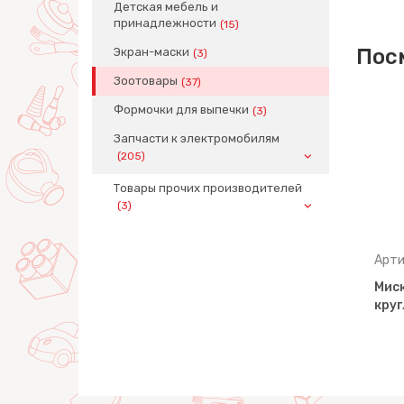
Детская мебель и
принадлежности
(15)
Пос
Экран-маски
(3)
Зоотовары
(37)
Формочки для выпечки
(3)
Запчасти к электромобилям
(205)
Товары прочих производителей
(3)
Артикул: 08289
Арти
х №6
Миска для животных №7
Мис
25 литра
овальная, 218х200 мм, 0,75
круг
литра (чёр…