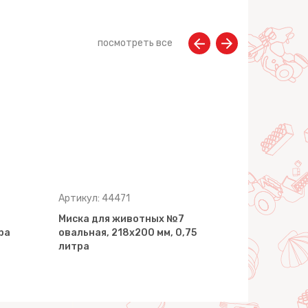
посмотреть все
Артикул: 44471
Артикул: 4
Миска для животных №7
Миска для
ра
овальная, 218х200 мм, 0,75
двойная, 2
литра
литра