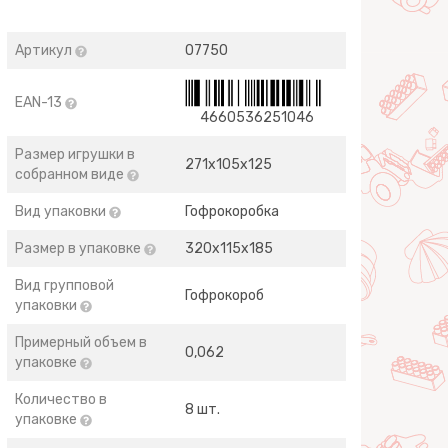
Артикул
07750
EAN-13
4660536251046
Размер игрушки в
271х105х125
собранном виде
Вид упаковки
Гофрокоробка
Размер в упаковке
320х115х185
Вид групповой
Гофрокороб
упаковки
Примерный объем в
0,062
упаковке
Количество в
8 шт.
упаковке