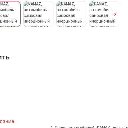
>
ить
сание
* Серия автомобилей KAMAZ доступ