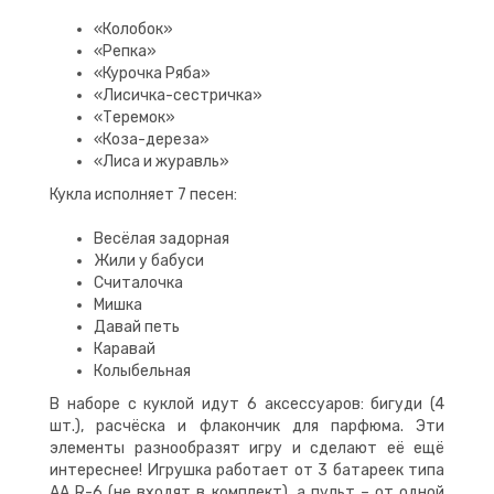
«Колобок»
«Репка»
«Курочка Ряба»
«Лисичка-сестричка»
«Теремок»
«Коза-дереза»
«Лиса и журавль»
Кукла исполняет 7 песен:
Весёлая задорная
Жили у бабуси
Считалочка
Мишка
Давай петь
Каравай
Колыбельная
В наборе с куклой идут 6 аксессуаров: бигуди (4
шт.), расчёска и флакончик для парфюма. Эти
элементы разнообразят игру и сделают её ещё
интереснее! Игрушка работает от 3 батареек типа
АА R-6 (не входят в комплект), а пульт – от одной