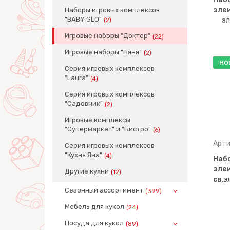
элем
Наборы игровых комплексов
"BABY GLO"
(2)
Игровые наборы "Доктор"
(22)
Игровые наборы "Няня"
(2)
НО
Серия игровых комплексов
"Laura"
(4)
Серия игровых комплексов
"Садовник"
(2)
Игровые комплексы
"Супермаркет" и "Бистро"
(6)
Арти
Серия игровых комплексов
"Кухня Яна"
(4)
Набо
элем
Другие кухни
(12)
св…
Сезонный ассортимент
(399)
Мебель для кукол
(24)
Посуда для кукол
(89)