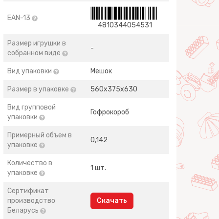
EAN-13
4810344054531
Размер игрушки в
-
собранном виде
Вид упаковки
Мешок
Размер в упаковке
560х375х630
Вид групповой
Гофрокороб
упаковки
Примерный объем в
0,142
упаковке
Количество в
1 шт.
упаковке
Сертификат
производство
Скачать
Беларусь