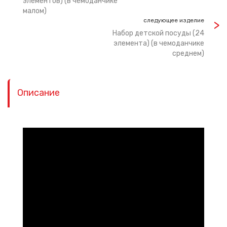
элементов) (в чемоданчике
малом)
следующее изделие
Набор детской посуды (24
элемента) (в чемоданчике
среднем)
Описание