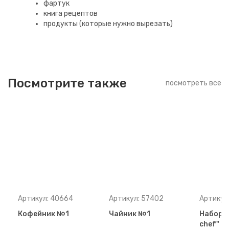
фартук
книга рецептов
продукты (которые нужно вырезать)
Посмотрите также
посмотреть все
Артикул: 40664
Артикул: 57402
Артикул
Кофейник №1
Чайник №1
Набор д
chef" с