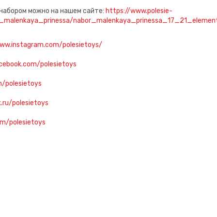
набором можно на нашем сайте:
https://www.polesie-
sov_malenkaya_prinessa/nabor_malenkaya_prinessa_17_21_elem
www.instagram.com/polesietoys/
cebook.com/polesietoys
m/polesietoys
k.ru/polesietoys
om/polesietoys