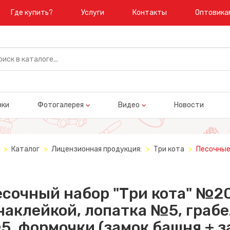
Где купить?
Услуги
Контакты
Оптовика
нки
Фотогалерея
Видео
Новости
Каталог
Лицензионная продукция:
Три кота
Песочные
сочный набор "Три кота" №20
наклейкой, лопатка №5, граб
, формочки (замок башня + з