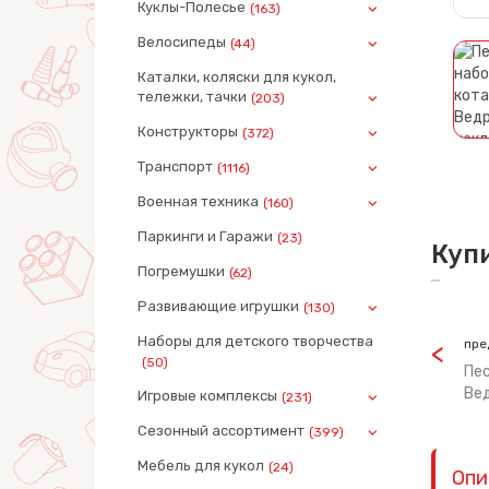
Куклы-Полесье
(163)
Велосипеды
(44)
Каталки, коляски для кукол,
тележки, тачки
(203)
Конструкторы
(372)
Транспорт
(1116)
Военная техника
(160)
Паркинги и Гаражи
(23)
Куп
Погремушки
(62)
Развивающие игрушки
(130)
Наборы для детского творчества
пре
(50)
Пес
Вед
Игровые комплексы
(231)
Сезонный ассортимент
(399)
Мебель для кукол
(24)
Опи