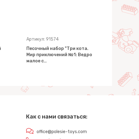
Артикул: 91574
Артикул: 91
й
Песочный набор "Три кота.
Песочный н
Мир приключений №1: Ведро
Мир прикл
малое с…
Ведро мал
Как с нами связаться:
office@polesie-toys.com