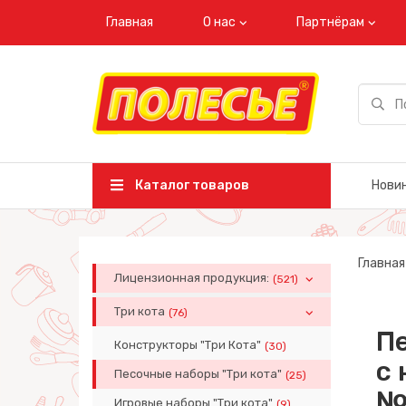
Главная
О нас
Партнёрам
Каталог товаров
Нови
Главная
Лицензионная продукция:
(521)
Три кота
(76)
Пе
Конструкторы "Три Кота"
(30)
с 
Песочные наборы "Три кота"
(25)
№5
Игровые наборы "Три кота"
(9)