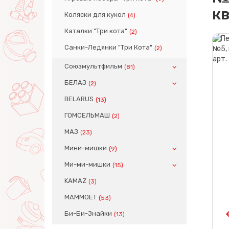
к
Коляски для кукол
(4)
Каталки "Три кота"
(2)
Санки-Ледянки "Три Кота"
(2)
Союзмультфильм
(81)
БЕЛАЗ
(2)
BELARUS
(13)
ГОМСЕЛЬМАШ
(2)
МАЗ
(23)
Мини-мишки
(9)
Ми-ми-мишки
(15)
KAMAZ
(3)
MAMMOET
(53)
Би-Би-Знайки
(13)