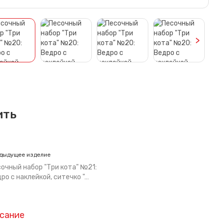
>
ить
дыдущее изделие
очный набор "Три кота" №21:
ро с наклейкой, ситечко "…
сание