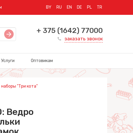
м
BY
RU
EN
DE
PL
TR
+ 375 (1642) 77000
заказать звонок
Услуги
Оптовикам
 наборы "Три кота"
: Ведро
ельки
амок