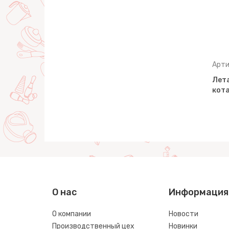
Артикул: 91918
Арти
и кота и
Песочный набор "Три кота и
Лет
№1:
море приключений" №2:
кота
Ведро мало…
О нас
Информация
О компании
Новости
Производственный цех
Новинки