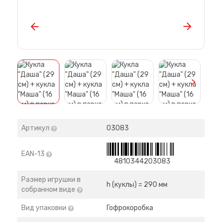
>
Артикул
03083
EAN-13
4810344203083
Размер игрушки в
h (куклы) = 290 мм
собранном виде
Вид упаковки
Гофрокоробка