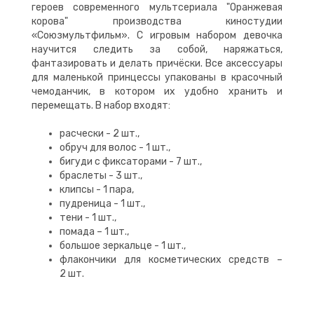
героев современного мультсериала "Оранжевая
корова" производства киностудии
«Союзмультфильм». С игровым набором девочка
научится следить за собой, наряжаться,
фантазировать и делать причёски. Все аксессуары
для маленькой принцессы упакованы в красочный
чемоданчик, в котором их удобно хранить и
перемещать. В набор входят:
расчески - 2 шт.,
обруч для волос - 1 шт.,
бигуди с фиксаторами - 7 шт.,
браслеты - 3 шт.,
клипсы - 1 пара,
пудреница - 1 шт.,
тени - 1 шт.,
помада – 1 шт.,
большое зеркальце - 1 шт.,
флакончики для косметических средств –
2 шт.